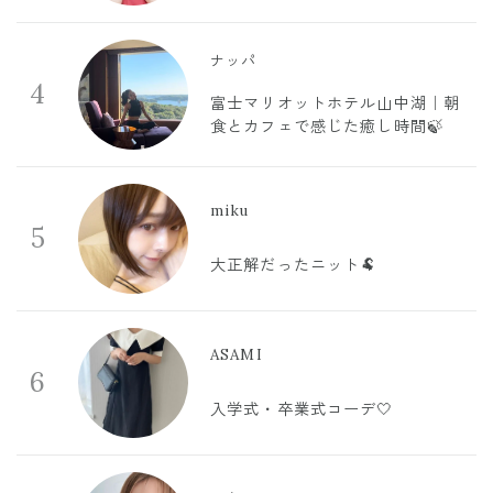
ナッパ
4
富士マリオットホテル山中湖｜朝
食とカフェで感じた癒し時間🍃
miku
5
大正解だったニット🐏
ASAMI
6
入学式・卒業式コーデ🤍