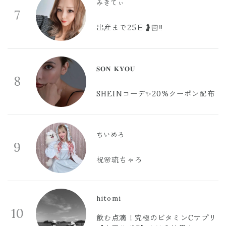
みきてぃ
7
出産まで25日🤰🏻‼️
𝐒𝐎𝐍 𝐊𝐘𝐎𝐔
8
SHEINコーデ✨20%クーポン配布
ちいめろ
9
祝🌸琉ちゃろ
hitomi
10
飲む点滴！究極のビタミンCサプリ