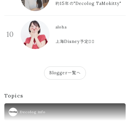
約15年の"Decolog TaMokitty"
aloha
10
上海Disney予定🫪🩷
Blogger一覧へ
Topics
Decolog info