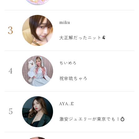
miku
3
大正解だったニット🐏
ちいめろ
4
祝🌸琉ちゃろ
AYA..E
5
激安ジュエリーが東京でも！💍