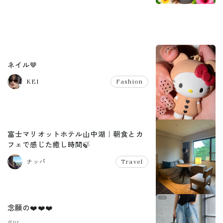
ネイル🤎
KEI
Fashion
富士マリオットホテル山中湖｜朝食とカ
フェで感じた癒し時間🍃
ナッパ
Travel
念願の❤️❤️❤️
#pr