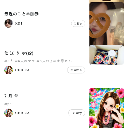
最近のこと🫶🏻📷
KEI
Life
仕 送 り 🩶(📸)
#6人
#6人のママ
#6人の子のお母さん
#8人家族
#PR
#pr
CHICCA
Mama
7 月 💛
#pr
CHICCA
Diary