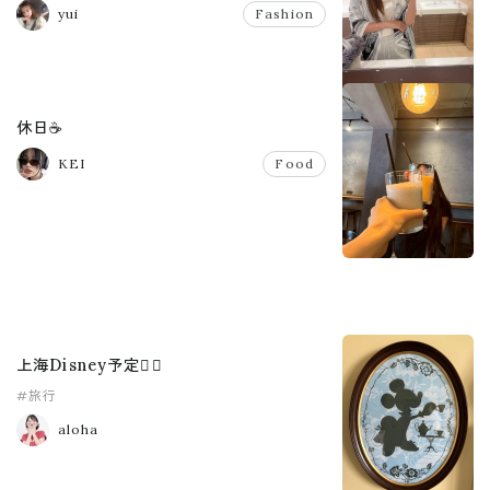
yui
Fashion
休日☕️
KEI
Food
上海Disney予定🫪🩷
#旅行
aloha