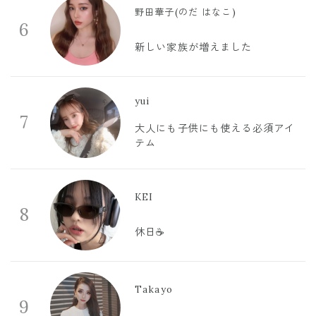
野田華子(のだ はなこ)
6
新しい家族が増えました
yui
7
大人にも子供にも使える必須アイ
テム
KEI
8
休日☕️
Takayo
9