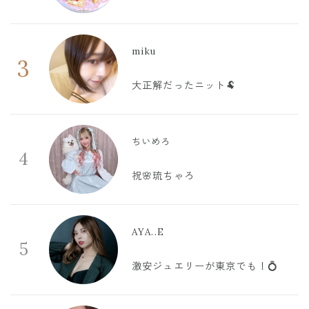
miku
3
大正解だったニット🐏
ちいめろ
4
祝🌸琉ちゃろ
AYA..E
5
激安ジュエリーが東京でも！💍