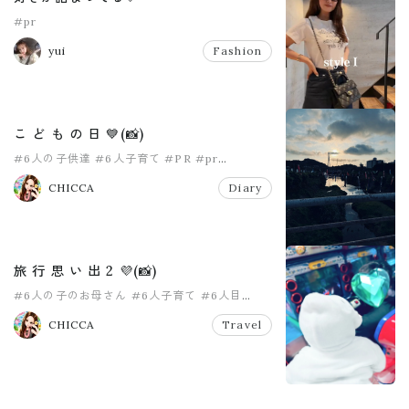
#pr
yui
Fashion
こ ど も の 日 💙(📸)
#6人の子供達
#6人子育て
#PR
#pr
#こどもの日
#女の子ママ
CHICCA
Diary
旅 行 思 い 出 2 💜(📸)
#6人の子のお母さん
#6人子育て
#6人目
#PR
#pr
#travel
CHICCA
Travel