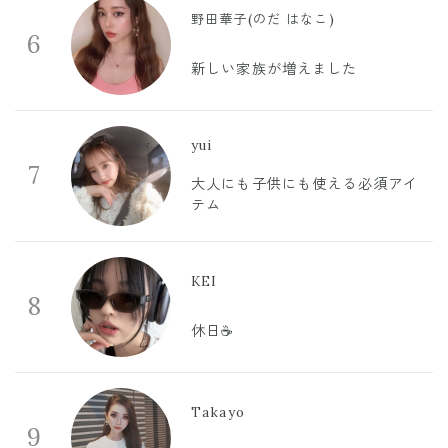
野田華子(のだ はなこ)
6
新しい家族が増えました
yui
7
大人にも子供にも使える必須アイ
テム
KEI
8
休日☕️
Takayo
9