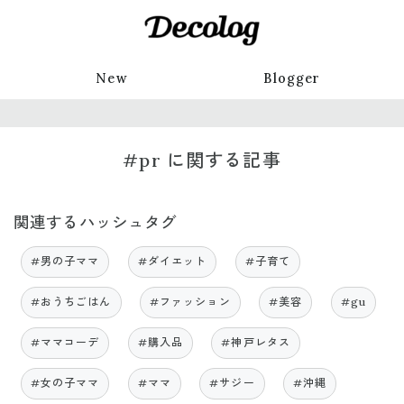
New
Blogger
#pr に関する記事
関連するハッシュタグ
#男の子ママ
#ダイエット
#子育て
#おうちごはん
#ファッション
#美容
#gu
#ママコーデ
#購入品
#神戸レタス
#女の子ママ
#ママ
#サジー
#沖縄