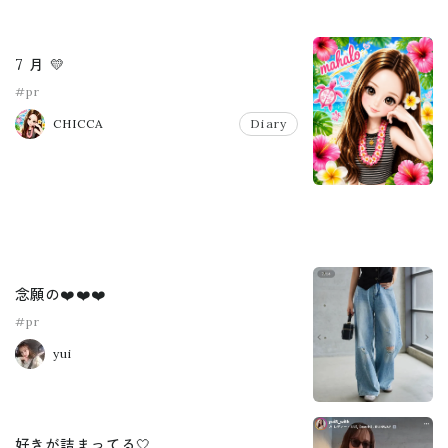
7 月 💛
#pr
CHICCA
Diary
念願の❤️❤️❤️
#pr
yui
好きが詰まってる🤍