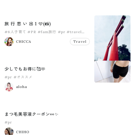
旅 行 思 い 出 1 🩵(📸)
#6人子育て
#PR
#fam旅行
#pr
#travel
#大家族
CHICCA
Travel
少しでもお得に🥰🫶
#pr
#オススメ
aloha
まつ毛美容液クーポン👀✨
#pr
CHIHO