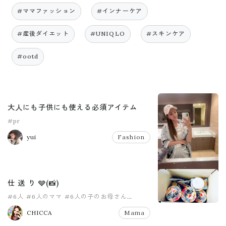
#ママファッション
#インナーケア
#産後ダイエット
#UNIQLO
#スキンケア
#ootd
大人にも子供にも使える必須アイテム
#pr
yui
Fashion
仕 送 り 🩶(📸)
#6人
#6人のママ
#6人の子のお母さん
#8人家族
#PR
#pr
CHICCA
Mama