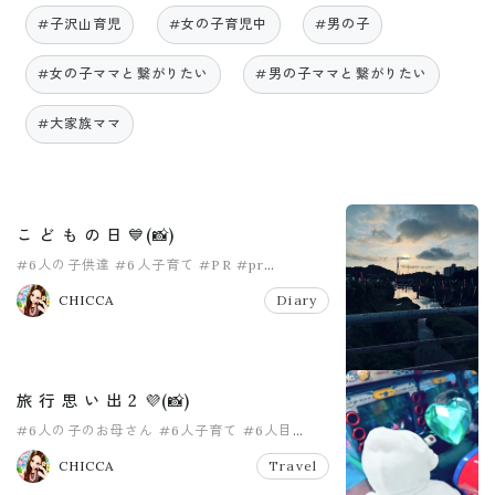
#子沢山育児
#女の子育児中
#男の子
#女の子ママと繋がりたい
#男の子ママと繋がりたい
#大家族ママ
こ ど も の 日 💙(📸)
#6人の子供達
#6人子育て
#PR
#pr
#こどもの日
#女の子ママ
CHICCA
Diary
旅 行 思 い 出 2 💜(📸)
#6人の子のお母さん
#6人子育て
#6人目
#PR
#pr
#travel
CHICCA
Travel