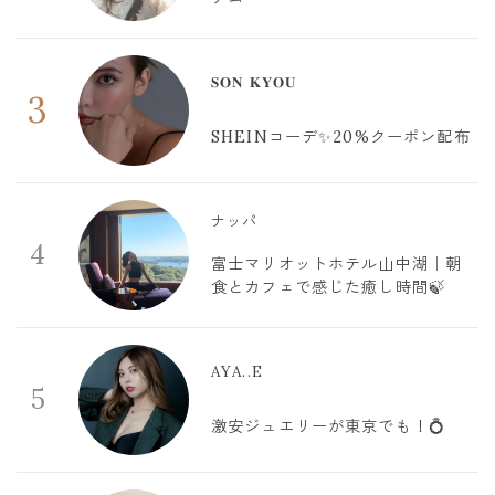
𝐒𝐎𝐍 𝐊𝐘𝐎𝐔
3
SHEINコーデ✨20%クーポン配布
ナッパ
4
富士マリオットホテル山中湖｜朝
食とカフェで感じた癒し時間🍃
AYA..E
5
激安ジュエリーが東京でも！💍