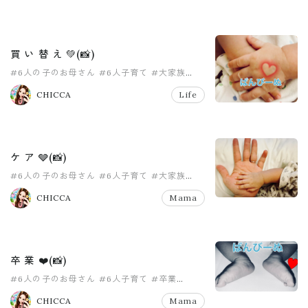
買 い 替 え 💚(📸)
#6人の子のお母さん
#6人子育て
#大家族
#大家族ママ
#女の子ママ
#女の子育児
CHICCA
Life
ケ ア 🩶(📸)
#6人の子のお母さん
#6人子育て
#大家族
#大家族ママ
#女の子ママ
#女の子育児
CHICCA
Mama
卒 業 ❤️(📸)
#6人の子のお母さん
#6人子育て
#卒業
#女の子ママ
#女の子育児
#子育てブログ
CHICCA
Mama