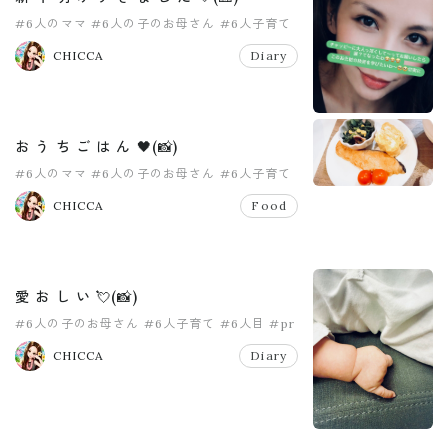
#6人のママ
#6人の子のお母さん
#6人子育て
#6人目
#こだくさん
#女の子ママ
CHICCA
Diary
お う ち ご は ん 🖤(📸)
#6人のママ
#6人の子のお母さん
#6人子育て
#6人目
#pr
#おうちごはん
CHICCA
Food
愛 お し い 💘(📸)
#6人の子のお母さん
#6人子育て
#6人目
#pr
#大家族
#大掃除
CHICCA
Diary