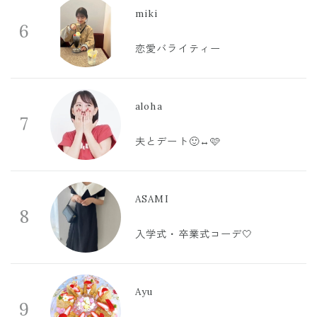
miki
6
恋愛バライティー
aloha
7
夫とデート🙂‍↔️🩷
ASAMI
8
入学式・卒業式コーデ🤍
Ayu
9