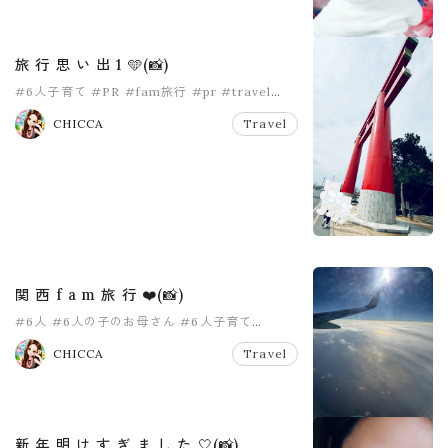
旅 行 思 い 出 1 🩵(📸)
#6人子育て
#PR
#fam旅行
#pr
#travel
#大家族
CHICCA
Travel
関 西 f a m 旅 行 ❤️(📸)
#6人
#6人の子のお母さん
#6人子育て
#おかあさん
#中学生ママ
#大家族
CHICCA
Travel
新 年 明 け す ぎ ま し た 🤍(📸)