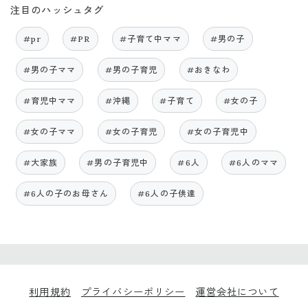
注目のハッシュタグ
#pr
#PR
#子育て中ママ
#男の子
#男の子ママ
#男の子育児
#おきなわ
#育児中ママ
#沖縄
#子育て
#女の子
#女の子ママ
#女の子育児
#女の子育児中
#大家族
#男の子育児中
#6人
#6人のママ
#6人の子のお母さん
#6人の子供達
利用規約
プライバシーポリシー
運営会社について