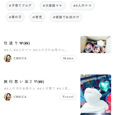
#子育てブログ
#大家族ママ
#6人のママ
#男の子
#育児
#家族でお出かけ
仕 送 り 🩶(📸)
#6人
#6人のママ
#6人の子のお母さん
#8人家族
#PR
#pr
CHICCA
Mama
旅 行 思 い 出 2 💜(📸)
#6人の子のお母さん
#6人子育て
#6人目
#PR
#pr
#travel
CHICCA
Travel