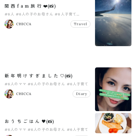
関 西 f a m 旅 行 ❤️(📸)
#6人
#6人の子のお母さん
#6人子育て
#おかあさん
#中学生ママ
#大家族
CHICCA
Travel
新 年 明 け す ぎ ま し た 🤍(📸)
#6人のママ
#6人の子のお母さん
#6人子育て
#6人目
#こだくさん
#女の子ママ
CHICCA
Diary
お う ち ご は ん 🖤(📸)
#6人のママ
#6人の子のお母さん
#6人子育て
#6人目
#pr
#おうちごはん