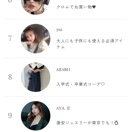
クロムでお買い物🖤
yui
7
大人にも子供にも使える必須アイ
テム
ASAMI
8
入学式・卒業式コーデ🤍
AYA..E
9
激安ジュエリーが東京でも！💍