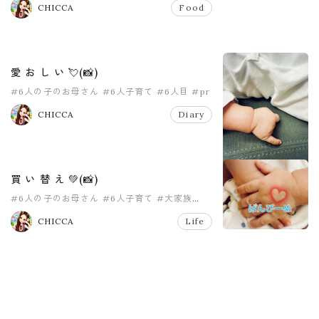
CHICCA
Food
愛 お し い 💘(📸)
#6人の子のお母さん
#6人子育て
#6人目
#pr
#大家族
#大掃除
CHICCA
Diary
買 い 替 え 💚(📸)
#6人の子のお母さん
#6人子育て
#大家族
#大家族ママ
#女の子ママ
#女の子育児
CHICCA
Life