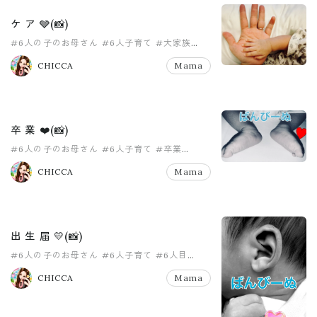
ケ ア 🩶(📸)
#6人の子のお母さん
#6人子育て
#大家族
#大家族ママ
#女の子ママ
#女の子育児
CHICCA
Mama
卒 業 ❤️(📸)
#6人の子のお母さん
#6人子育て
#卒業
#女の子ママ
#女の子育児
#子育てブログ
CHICCA
Mama
出 生 届 💛(📸)
#6人の子のお母さん
#6人子育て
#6人目
#ドキドキ
#プレゼント
#出生届
CHICCA
Mama