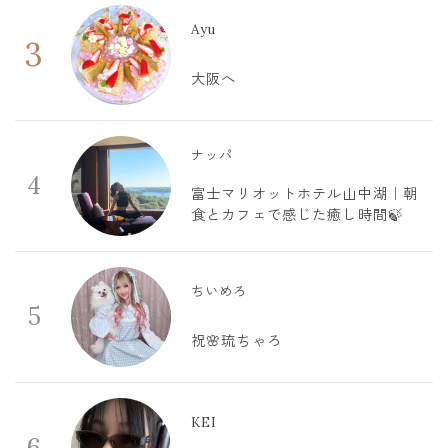
Ayu
3
大阪へ
ナッパ
4
富士マリオットホテル山中湖｜朝
食とカフェで感じた癒し時間🍃
ちいめろ
5
祝🌸琉ちゃろ
KEI
6