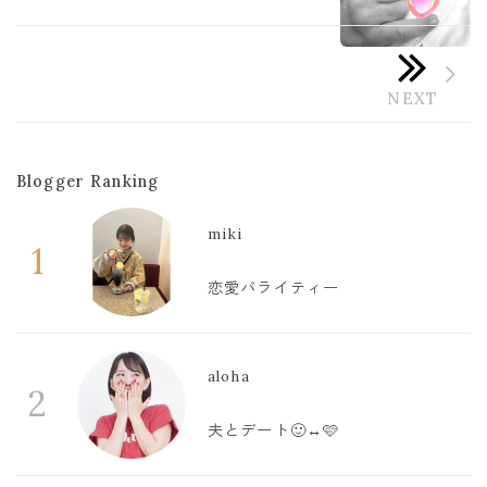
Blogger Ranking
miki
1
恋愛バライティー
aloha
2
夫とデート🙂‍↔️🩷