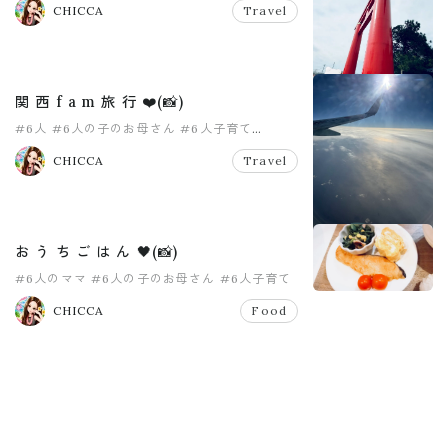
CHICCA
Travel
関 西 f a m 旅 行 ❤️(📸)
#6人
#6人の子のお母さん
#6人子育て
#おかあさん
#中学生ママ
#大家族
CHICCA
Travel
お う ち ご は ん 🖤(📸)
#6人のママ
#6人の子のお母さん
#6人子育て
#6人目
#pr
#おうちごはん
CHICCA
Food