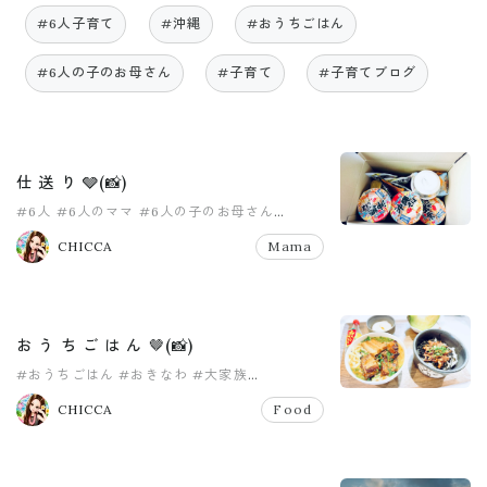
#6人子育て
#沖縄
#おうちごはん
#6人の子のお母さん
#子育て
#子育てブログ
仕 送 り 🩶(📸)
#6人
#6人のママ
#6人の子のお母さん
#8人家族
#PR
#pr
CHICCA
Mama
お う ち ご は ん 🤎(📸)
#おうちごはん
#おきなわ
#大家族
#大家族ごはん
#女の子
#女の子育児中
CHICCA
Food