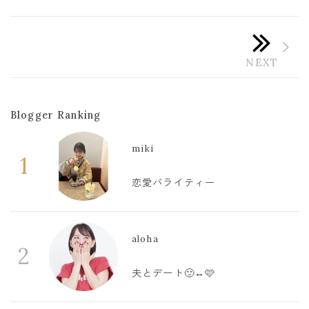
Blogger Ranking
miki
1
恋愛バライティー
aloha
2
夫とデート🙂‍↔️🩷