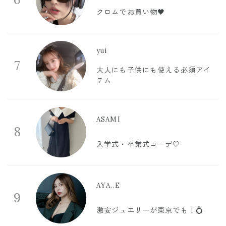
クロムでお買い物🖤
yui
7
大人にも子供にも使える必須アイ
テム
ASAMI
8
入学式・卒業式コーデ🤍
AYA..E
9
激安ジュエリーが東京でも！💍