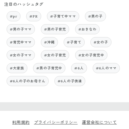
注目のハッシュタグ
#pr
#PR
#子育て中ママ
#男の子
#男の子ママ
#男の子育児
#おきなわ
#育児中ママ
#沖縄
#子育て
#女の子
#女の子ママ
#女の子育児
#女の子育児中
#大家族
#男の子育児中
#6人
#6人のママ
#6人の子のお母さん
#6人の子供達
利用規約
プライバシーポリシー
運営会社について