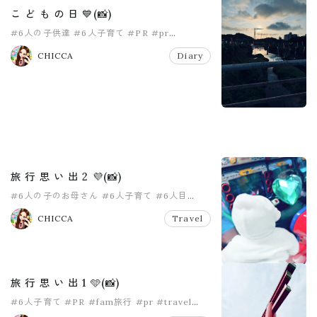
こ ど も の 日 💙(📸)
#6人の子供達
#6人子育て
#PR
#pr
#こどもの日
#女の子ママ
CHICCA
Diary
旅 行 思 い 出 2 💜(📸)
#6人の子のお母さん
#6人子育て
#6人目
#PR
#pr
#travel
CHICCA
Travel
旅 行 思 い 出 1 🩵(📸)
#6人子育て
#PR
#fam旅行
#pr
#travel
#大家族