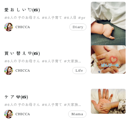
愛 お し い 💘(📸)
#6人の子のお母さん
#6人子育て
#6人目
#pr
#大家族
#大掃除
CHICCA
Diary
買 い 替 え 💚(📸)
#6人の子のお母さん
#6人子育て
#大家族
#大家族ママ
#女の子ママ
#女の子育児
CHICCA
Life
ケ ア 🩶(📸)
#6人の子のお母さん
#6人子育て
#大家族
#大家族ママ
#女の子ママ
#女の子育児
CHICCA
Mama