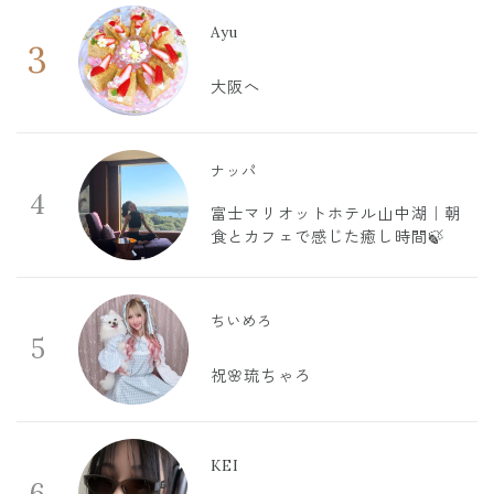
Ayu
3
大阪へ
ナッパ
4
富士マリオットホテル山中湖｜朝
食とカフェで感じた癒し時間🍃
ちいめろ
5
祝🌸琉ちゃろ
KEI
6