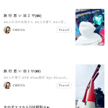
旅 行 思 い 出 2 💜(📸)
#6人の子のお母さん
#6人子育て
#6人目
#PR
#pr
#travel
CHICCA
Travel
旅 行 思 い 出 1 🩵(📸)
#6人子育て
#PR
#fam旅行
#pr
#travel
#大家族
CHICCA
Travel
女の子ママからDM殺到🌼☯️