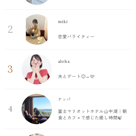
miki
2
恋愛バライティー
aloha
3
夫とデート🙂‍↔️🩷
ナッパ
4
富士マリオットホテル山中湖｜朝
食とカフェで感じた癒し時間🍃