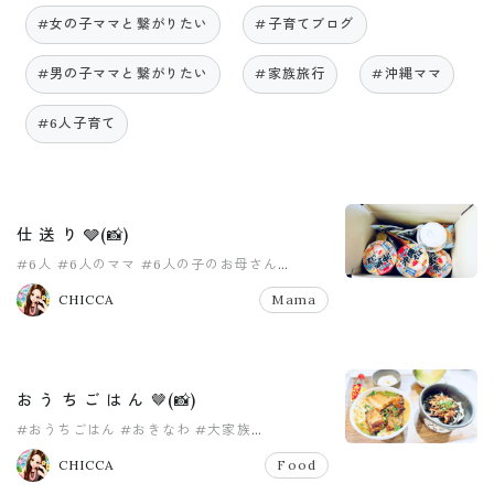
#女の子ママと繋がりたい
#子育てブログ
#男の子ママと繋がりたい
#家族旅行
#沖縄ママ
#6人子育て
仕 送 り 🩶(📸)
#6人
#6人のママ
#6人の子のお母さん
#8人家族
#PR
#pr
CHICCA
Mama
お う ち ご は ん 🤎(📸)
#おうちごはん
#おきなわ
#大家族
#大家族ごはん
#女の子
#女の子育児中
CHICCA
Food