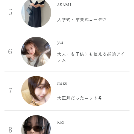
ASAMI
5
入学式・卒業式コーデ🤍
yui
6
大人にも子供にも使える必須アイ
テム
miku
7
大正解だったニット🐏
KEI
8