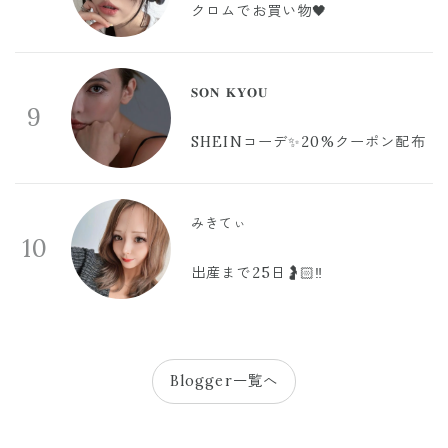
クロムでお買い物🖤
𝐒𝐎𝐍 𝐊𝐘𝐎𝐔
9
SHEINコーデ✨20%クーポン配布
みきてぃ
10
出産まで25日🤰🏻‼️
Blogger一覧へ