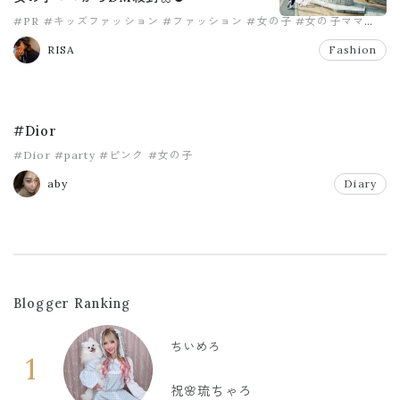
#PR
#キッズファッション
#ファッション
#女の子
#女の子ママ
#育児
RISA
Fashion
#Dior
#Dior
#party
#ピンク
#女の子
aby
Diary
Blogger Ranking
ちいめろ
1
祝🌸琉ちゃろ