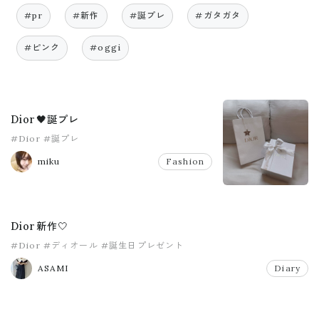
#pr
#新作
#誕プレ
#ガタガタ
#ピンク
#oggi
Dior🖤誕プレ
#Dior
#誕プレ
miku
Fashion
Dior新作🤍
#Dior
#ディオール
#誕生日プレゼント
ASAMI
Diary