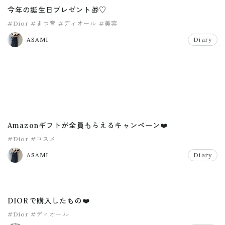
今年の誕生日プレゼント🎁♡
#Dior
#まつ育
#ディオール
#美容
ASAMI
Diary
Amazonギフトが全員もらえるキャンペーン❤️
#Dior
#コスメ
ASAMI
Diary
DIORで購入したもの❤️
#Dior
#ディオール