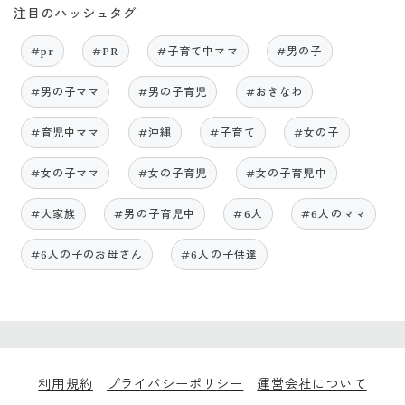
注目のハッシュタグ
#pr
#PR
#子育て中ママ
#男の子
#男の子ママ
#男の子育児
#おきなわ
#育児中ママ
#沖縄
#子育て
#女の子
#女の子ママ
#女の子育児
#女の子育児中
#大家族
#男の子育児中
#6人
#6人のママ
#6人の子のお母さん
#6人の子供達
利用規約
プライバシーポリシー
運営会社について