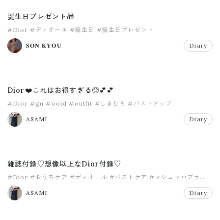
誕生日プレゼント🎁
#Dior
#ディオール
#誕生日
#誕生日プレゼント
𝐒𝐎𝐍 𝐊𝐘𝐎𝐔
Diary
Dior❤️これはお得すぎる🥺💕💕
#Dior
#gu
#ootd
#outfit
#しまむら
#バストアップ
ASAMI
Diary
雑誌付録♡想像以上なDior付録♡
#Dior
#おうちケア
#ディオール
#バストケア
#マシュマロブラ
#雑誌付録
ASAMI
Diary