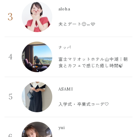
aloha
3
夫とデート🙂‍↔️🩷
ナッパ
4
富士マリオットホテル山中湖｜朝
食とカフェで感じた癒し時間🍃
ASAMI
5
入学式・卒業式コーデ🤍
yui
6