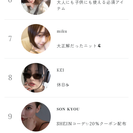
大人にも子供にも使える必須アイ
テム
miku
7
大正解だったニット🐏
KEI
8
休日☕️
𝐒𝐎𝐍 𝐊𝐘𝐎𝐔
9
SHEINコーデ✨20%クーポン配布