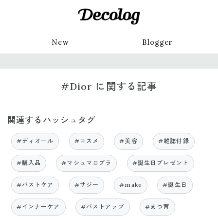
New
Blogger
#Dior に関する記事
関連するハッシュタグ
#ディオール
#コスメ
#美容
#雑誌付録
#購入品
#マシュマロブラ
#誕生日プレゼント
#バストケア
#サジー
#make
#誕生日
#インナーケア
#バストアップ
#まつ育