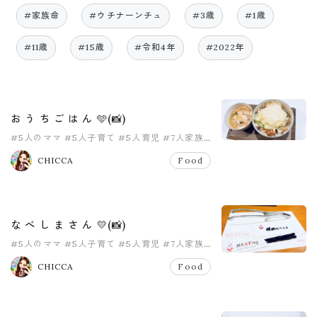
#家族命
#ウチナーンチュ
#3歳
#1歳
#11歳
#15歳
#令和4年
#2022年
お う ち ご は ん 🩵(📸)
#5人のママ
#5人子育て
#5人育児
#7人家族
#おうちごはん
#お家ごはん
CHICCA
Food
な べ し ま さ ん 💛(📸)
#5人のママ
#5人子育て
#5人育児
#7人家族
#なべしま
#外食
CHICCA
Food