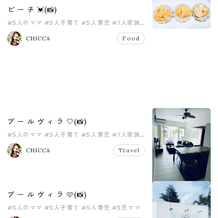
ピ ー チ 💓(📸)
#5人のママ
#5人子育て
#5人育児
#7人家族
#おうちプール
#大家族
CHICCA
Food
プ ー ル ヴ ィ ラ 🤍(📸)
#5人のママ
#5人子育て
#5人育児
#7人家族
#大家族
#大家族ママ
CHICCA
Travel
プ ー ル ヴ ィ ラ 🩷(📸)
#5人のママ
#5人子育て
#5人育児
#5児ママ
#7人家族
#プチ旅行