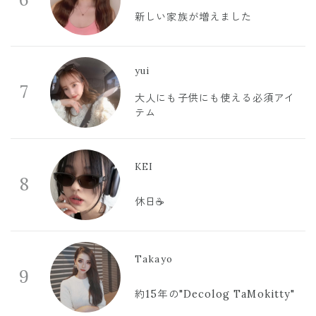
新しい家族が増えました
yui
7
大人にも子供にも使える必須アイ
テム
KEI
8
休日☕️
Takayo
9
約15年の"Decolog TaMokitty"