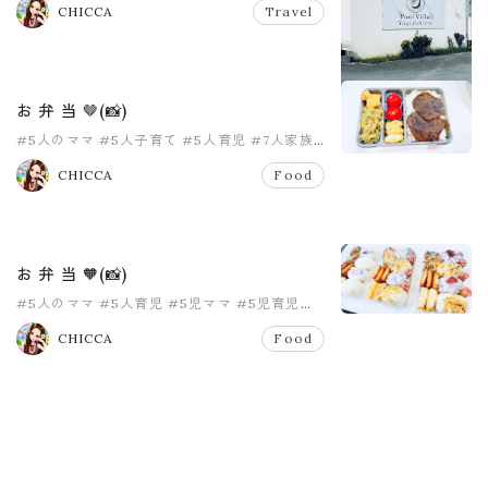
CHICCA
Travel
お 弁 当 🤎(📸)
#5人のママ
#5人子育て
#5人育児
#7人家族
#お弁当
#女の子ママ
CHICCA
Food
お 弁 当 🧡(📸)
#5人のママ
#5人育児
#5児ママ
#5児育児
#7人家族
#honey
CHICCA
Food