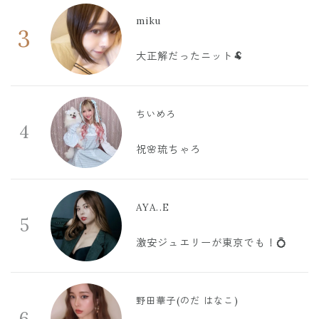
miku
3
大正解だったニット🐏
ちいめろ
4
祝🌸琉ちゃろ
AYA..E
5
激安ジュエリーが東京でも！💍
野田華子(のだ はなこ)
6