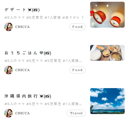
デ ザ ー ト 💓(📸)
#5人のママ
#5児育児
#7人家族
#ありがとう
#大家族
#女の子ママ
CHICCA
Food
お う ち ご は ん 💙(📸)
#5人のママ
#5児ママ
#5児育児
#7人家族
#おうちごはん
#おうちご飯
CHICCA
Food
沖 縄 県 内 旅 行 💓(📸)
#5人のママ
#5児ママ
#5児育児
#7人家族
#fam旅行
#大家族
CHICCA
Travel