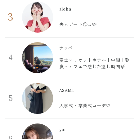
aloha
3
夫とデート🙂‍↔️🩷
ナッパ
4
富士マリオットホテル山中湖｜朝
食とカフェで感じた癒し時間🍃
ASAMI
5
入学式・卒業式コーデ🤍
yui
6