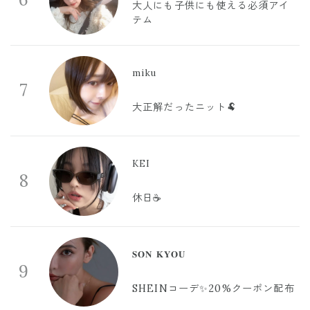
大人にも子供にも使える必須アイ
テム
miku
7
大正解だったニット🐏
KEI
8
休日☕️
𝐒𝐎𝐍 𝐊𝐘𝐎𝐔
9
SHEINコーデ✨20%クーポン配布