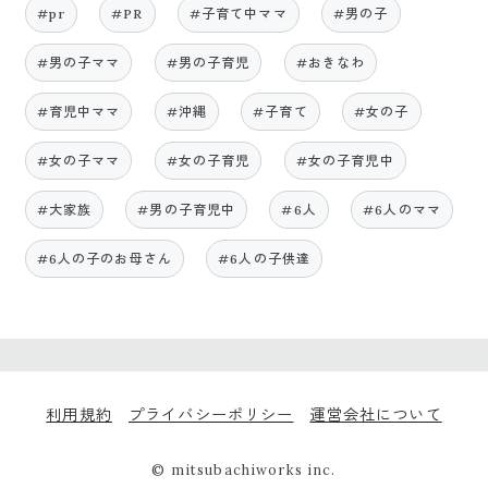
#pr
#PR
#子育て中ママ
#男の子
#男の子ママ
#男の子育児
#おきなわ
#育児中ママ
#沖縄
#子育て
#女の子
#女の子ママ
#女の子育児
#女の子育児中
#大家族
#男の子育児中
#6人
#6人のママ
#6人の子のお母さん
#6人の子供達
利用規約
プライバシーポリシー
運営会社について
© mitsubachiworks inc.