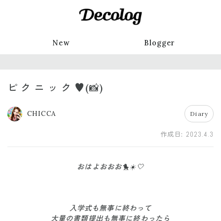
New
Blogger
ピ ク ニ ッ ク ♥️(📸)
CHICCA
Diary
作成日:
2023.4.3
おはよおおお🐤☀️🤍
入学式も無事に終わって
大量の書類提出も無事に終わったら