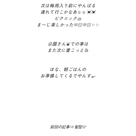
次は梅雨入り前にやんばる
連れて行こかなあ☺️☺️💓💓
ピクニック🧺
ま〜じ楽しかった🫶🏻🫶🏻✨✨
公園さん⛲️での事は
また次に書こっと📝
ほな、朝ごはんの
お準備してくるでやんす🍳
前回の記事⇒ 髪型🩷