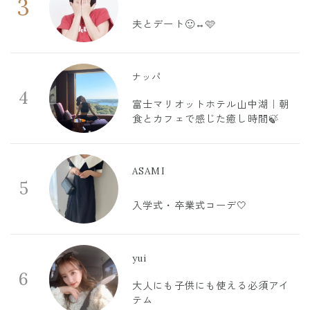
3
夫とデート🙂‍↔️🩷
ナッパ
4
富士マリオットホテル山中湖｜朝
食とカフェで感じた癒し時間🍃
ASAMI
5
入学式・卒業式コーデ🤍
yui
6
大人にも子供にも使える必須アイ
テム