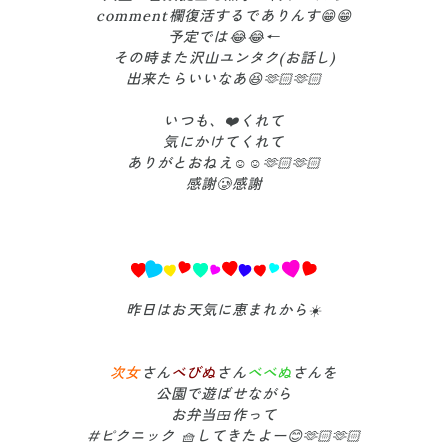
comment欄復活するでありんす😁😁
予定では😂😂←
その時また沢山ユンタク(お話し)
出来たらいいなあ😆🫶🏻🫶🏻
いつも、❤️くれて
気にかけてくれて
ありがとおねえ☺️☺️🫶🏻🫶🏻
感謝🥲感謝
昨日はお天気に恵まれから☀️
次女
さん
べびぬ
さん
べべぬ
さんを
公園で遊ばせながら
お弁当🍱作って
#ピクニック 🧺してきたよー😊🫶🏻🫶🏻