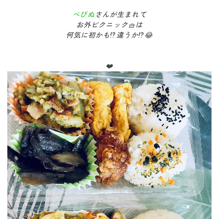
べびぬ
さんが生まれて
お外ピクニック🧺は
何気に初かも⁉️違うか⁉️😂
❤️