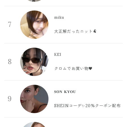
miku
7
大正解だったニット🐏
KEI
8
クロムでお買い物🖤
𝐒𝐎𝐍 𝐊𝐘𝐎𝐔
9
SHEINコーデ✨20%クーポン配布