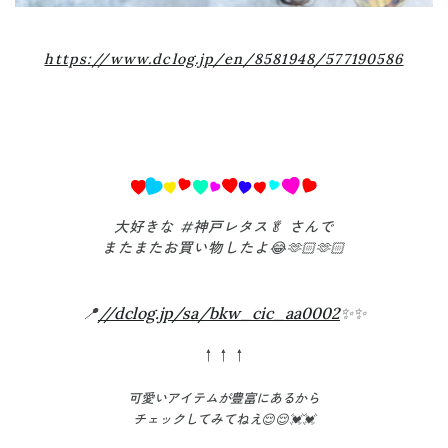
https://www.dclog.jp/en/8581948/577190586
大好きな #神戸レタス🥬 さんで
またまたお買い物したよ😂🫶🏻🫶🏻
📍
//dclog.jp/sa/bkw_cic_aa0002
✨✨
↑↑↑
可愛いアイテムが豊富
にあるから
チェックしてみてねえ😌😌💓💓