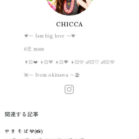
CHICCA
💗〜 fam big love 〜💗
6児 mam
👩🏻❤️ 👦🏻💙 👧🏻🧡 👧🏻🩷 👶🏻🤍 👶🏻🩵
🌺〜 from okinawa 〜🏖
https://www.
関連する記事
や き そ ば 🩶(📸)