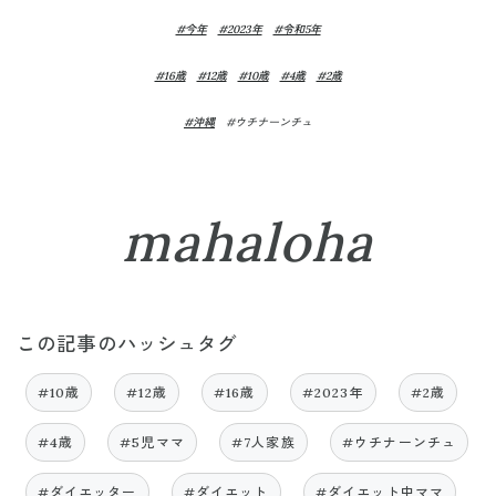
#今年
#2023年
#令和5年
#16歳
#12歳
#10歳
#4歳
#2歳
#沖縄
#ウチナーンチュ
mahaloha
この記事のハッシュタグ
#10歳
#12歳
#16歳
#2023年
#2歳
#4歳
#5児ママ
#7人家族
#ウチナーンチュ
#ダイエッター
#ダイエット
#ダイエット中ママ