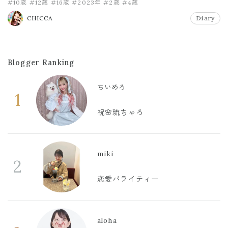
#10歳
#12歳
#16歳
#2023年
#2歳
#4歳
CHICCA
Diary
Blogger Ranking
ちいめろ
1
祝🌸琉ちゃろ
miki
2
恋愛バライティー
aloha