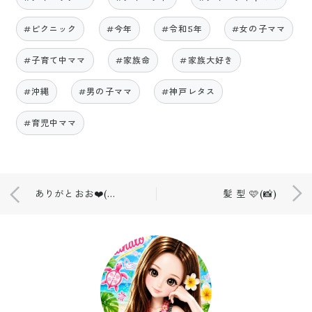
#ピクニック
#今年
#令和5年
#女の子ママ
#子育て中ママ
#家族命
#家族大好き
#沖縄
#男の子ママ
#神戸レタス
#育児中ママ
ありがとおお❤️(📷)
髪 型 🩷(📸)