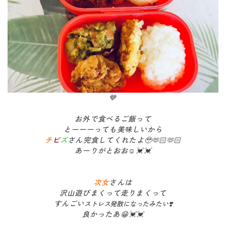
💙
お外で食べるご飯って
とーーーっても美味しいから
チ
ビ
ズ
さん完食してくれたよ🥹🫶🏻🫶🏻
あーりがとおお☺️💓💓
次女
さんは
沢山遊びまくって走りまくって
すんごい
ストレス発散になったみたい❣️
良かったあ😁💓💓