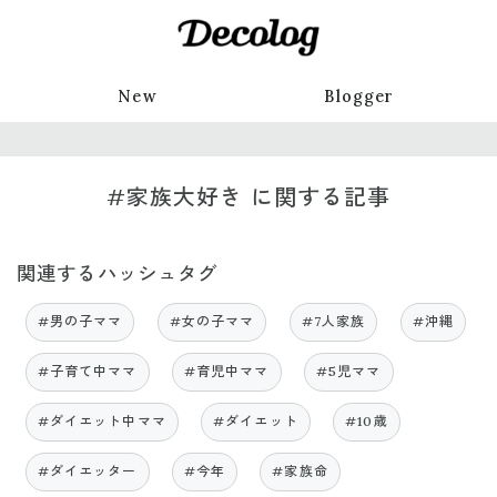
New
Blogger
#家族大好き に関する記事
関連するハッシュタグ
#男の子ママ
#女の子ママ
#7人家族
#沖縄
#子育て中ママ
#育児中ママ
#5児ママ
#ダイエット中ママ
#ダイエット
#10歳
#ダイエッター
#今年
#家族命