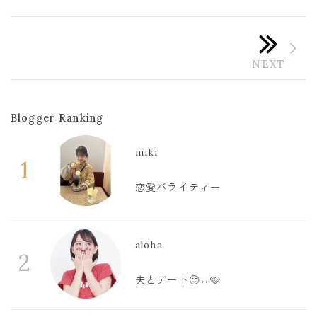
Blogger Ranking
miki
1
恋愛バライティー
aloha
2
夫とデート🙂‍↔️🩷