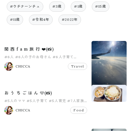
#ウチナーンチュ
#3歳
#1歳
#15歳
#11歳
#令和4年
#2022年
関 西 f a m 旅 行 ❤️(📸)
#6人
#6人の子のお母さん
#6人子育て
#おかあさん
#中学生ママ
#大家族
CHICCA
Travel
お う ち ご は ん 🩵(📸)
#5人のママ
#5人子育て
#5人育児
#7人家族
#おうちごはん
#お家ごはん
CHICCA
Food