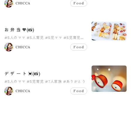
CHICCA
Food
お 弁 当 🧡(📸)
#5人のママ
#5人育児
#5児ママ
#5児育児
#7人家族
#honey
CHICCA
Food
デ ザ ー ト 💓(📸)
#5人のママ
#5児育児
#7人家族
#ありがとう
#大家族
#女の子ママ
CHICCA
Food