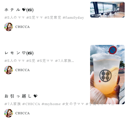
ホ テ ル 💝(📸)
#5人のママ
#5児ママ
#5児育児
#familyday
#fam旅行
#古宇利島
CHICCA
レ モ ン 💛(📸)
#5人のママ
#5児
#5児ママ
#7人家族
#わらびもちドリンク
#わらび餅
CHICCA
お 引 っ 越 し 💝
#7人家族
#CHICCA
#myhome
#女の子ママ
#子育て中ママ
#家族命
CHICCA