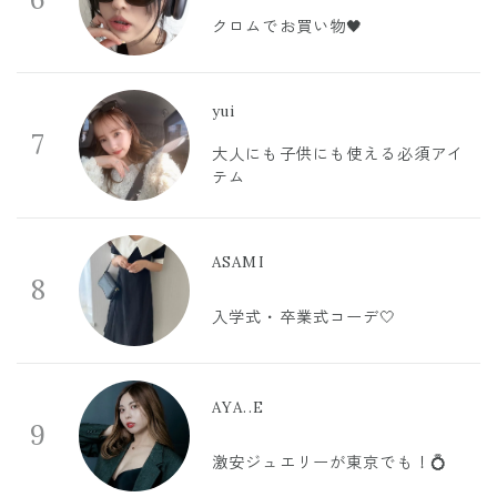
クロムでお買い物🖤
yui
7
大人にも子供にも使える必須アイ
テム
ASAMI
8
入学式・卒業式コーデ🤍
AYA..E
9
激安ジュエリーが東京でも！💍