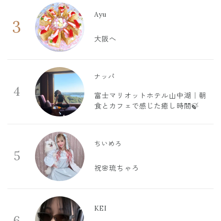
Ayu
3
大阪へ
ナッパ
4
富士マリオットホテル山中湖｜朝
食とカフェで感じた癒し時間🍃
ちいめろ
5
祝🌸琉ちゃろ
KEI
6