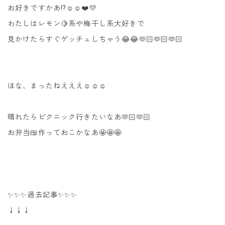
お好きですかあ⁉️☺️☺️❤️💛
わたしはレモン🍋系や梅干し系大好きで
見かけたらすぐゲッチュしちゃう😂😂🫶🏻🫶🏻🫶🏻
ほな、まったねえええ☺️☺️☺️
晴れたらピクニック行きたいなあ🫶🏻🫶🏻
お弁当🍱作っておこかなあ🤩🤩🤩
✨✨✨過去記事✨✨✨
↓↓↓