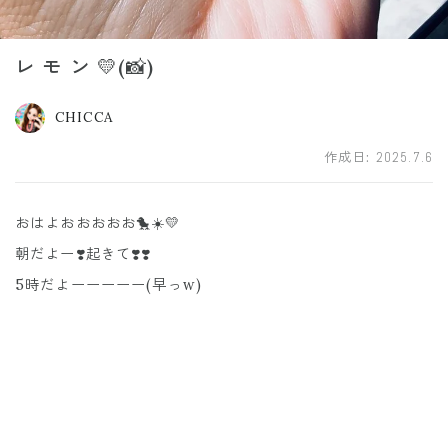
レ モ ン 💛(📸)
CHICCA
作成日:
2025.7.6
おはよおおおおお🐤☀️💛
朝だよー❣️起きて❣️❣️
5時だよーーーーー(早っw)