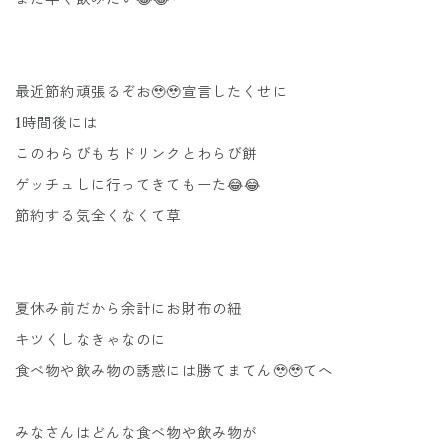
最近節約頑張るぞお🥹🥹宣言したくせに
1時間後には
このわらびもちドリンクとわらび餅
ゲッチュしに行ってきてもーた😂😂
節約する気全くなくて草
夏休み前だから余計にお財布の紐
キツくしなきゃなのに
食べ物や飲み物の誘惑には勝てまてん🥹🥹てへ
みなさんはどんな食べ物や飲み物が