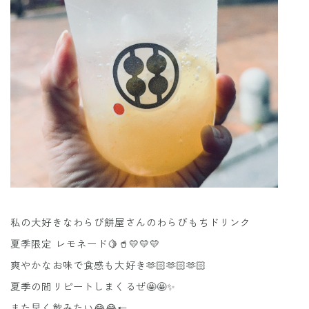
私の大好きなわらび餅屋さんのわらびもちドリンク
夏季限定 レモネード🍋🥤💛💛💛
爽やかなお味で食感も大好き🫶🏻🫶🏻🫶🏻
夏季の間リピートしまくるぜ🤩🤩✨
また早く飲みたい😂😂←