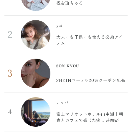
祝🌸琉ちゃろ
yui
2
大人にも子供にも使える必須アイ
テム
𝐒𝐎𝐍 𝐊𝐘𝐎𝐔
3
SHEINコーデ✨20%クーポン配布
ナッパ
4
富士マリオットホテル山中湖｜朝
食とカフェで感じた癒し時間🍃