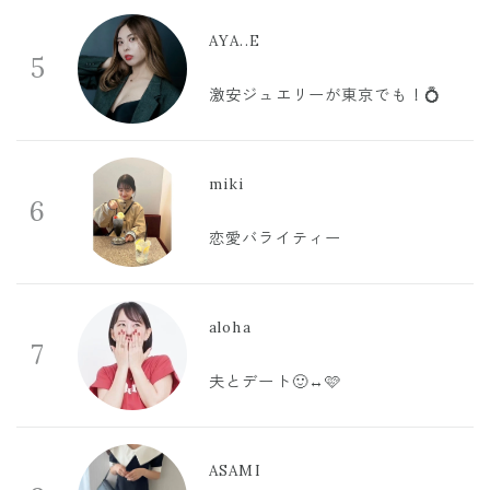
AYA..E
5
激安ジュエリーが東京でも！💍
miki
6
恋愛バライティー
aloha
7
夫とデート🙂‍↔️🩷
ASAMI