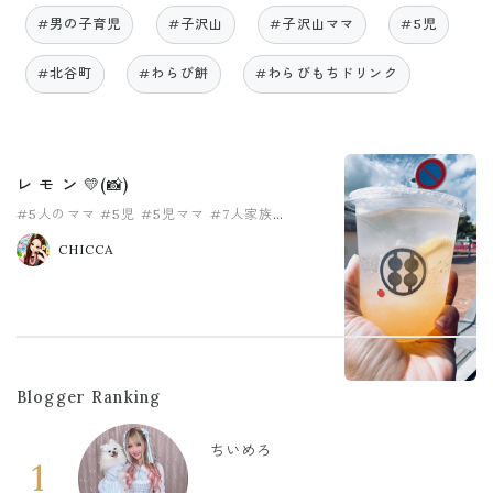
#男の子育児
#子沢山
#子沢山ママ
#5児
#北谷町
#わらび餅
#わらびもちドリンク
レ モ ン 💛(📸)
#5人のママ
#5児
#5児ママ
#7人家族
#わらびもちドリンク
#わらび餅
CHICCA
Blogger Ranking
ちいめろ
1