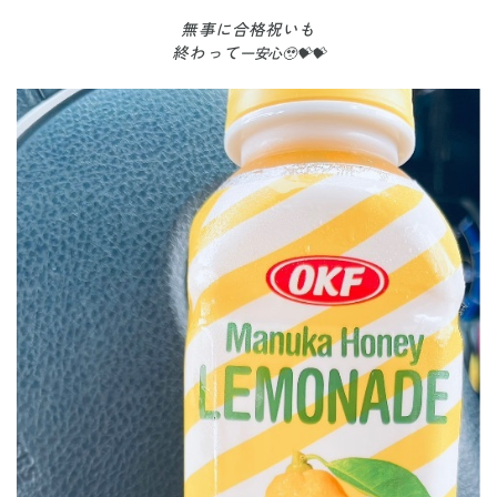
無事に合格祝いも
終わって
一安心🥹💝💝