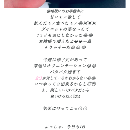
合格祝いのお準備中に
甘いモノ欲して
飲んだモノ食べたモノ😂💓💓💓
ダイエットの事な〜んて
1ミリも気にしなかった😂😂
お陰様で増えたよ❤️❤️←草
そりゃそーだ😂😂😂
今週は修了式があって
来週はオリエンテーション😂😂
パタパタ過ぎて
自分
が
何しているかわからない😂😂
いつゆっくり出来るからし😇😇
ま、楽しい
パタパタだから
良いけろねえ🥰🥰
気楽にやってこっ😘😘
よっしゃ、今日も1日