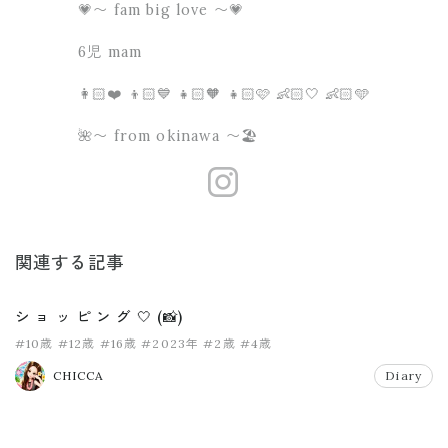
💗〜 fam big love 〜💗
6児 mam
👩🏻❤️ 👦🏻💙 👧🏻🧡 👧🏻🩷 👶🏻🤍 👶🏻🩵
🌺〜 from okinawa 〜🏖
https://www.
関連する記事
シ ョ ッ ピ ン グ 🤍 (📸)
#10歳
#12歳
#16歳
#2023年
#2歳
#4歳
CHICCA
Diary