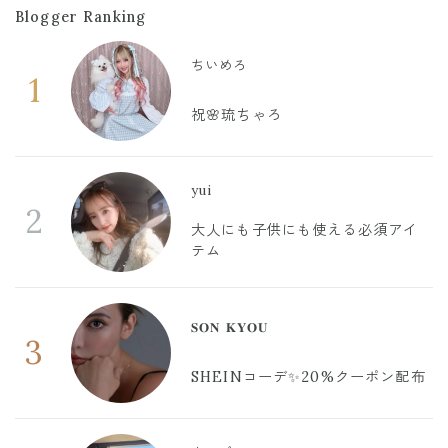
Blogger Ranking
ちいめろ
1
祝🌸琉ちゃろ
yui
2
大人にも子供にも使える必須アイ
テム
𝐒𝐎𝐍 𝐊𝐘𝐎𝐔
3
SHEINコーデ✨20%クーポン配布