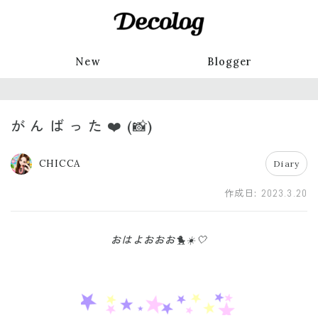
New
Blogger
が ん ば っ た ❤️ (📸)
CHICCA
Diary
作成日:
2023.3.20
おはよおおお🐤☀️🤍