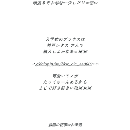
頑張るぞお😤😤←少しだけ🤏🏻w
入学式のブラウスは
神戸レタス さんで
購入しよかなあ☺️💓💓
📍
//dclog.jp/sa/bkw_cic_aa0002
✨✨
可愛いモノが
たっくさーんあるから
まじで好き好きい🥰💓💓💓
前回の記事⇒お準備