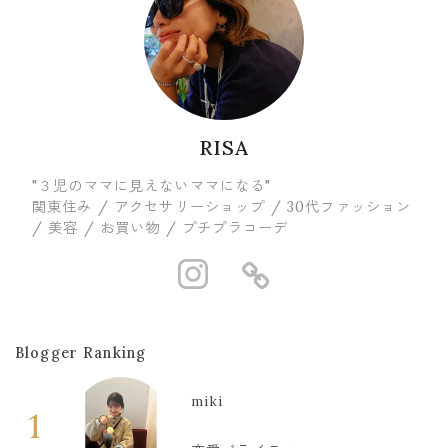
RISA
"３児のママに見えないママになる"
関東住み / アクセサリーショップ / 30代ファッション
/ 美容 / お買い物 / プチプラコーデ
https://www.in
https://ww
Blogger Ranking
miki
1