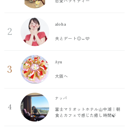
恋愛バライティー
aloha
2
夫とデート🙂‍↔️🩷
Ayu
3
大阪へ
ナッパ
4
富士マリオットホテル山中湖｜朝
食とカフェで感じた癒し時間🍃