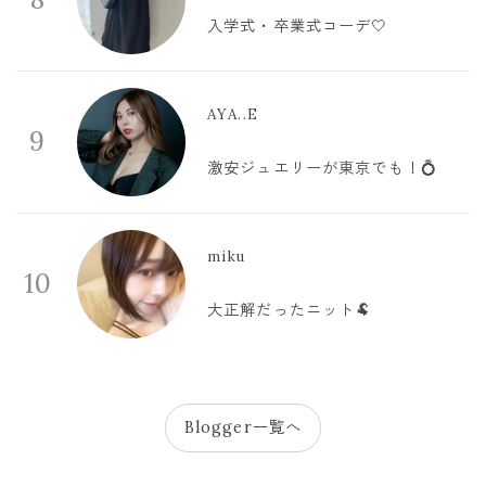
入学式・卒業式コーデ🤍
AYA..E
9
激安ジュエリーが東京でも！💍
miku
10
大正解だったニット🐏
Blogger一覧へ