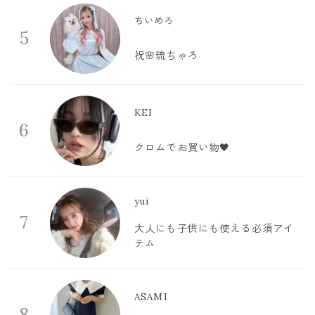
ちいめろ
5
祝🌸琉ちゃろ
KEI
6
クロムでお買い物🖤
yui
7
大人にも子供にも使える必須アイ
テム
ASAMI
8