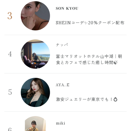
𝐒𝐎𝐍 𝐊𝐘𝐎𝐔
3
SHEINコーデ✨20%クーポン配布
ナッパ
4
富士マリオットホテル山中湖｜朝
食とカフェで感じた癒し時間🍃
AYA..E
5
激安ジュエリーが東京でも！💍
miki
6