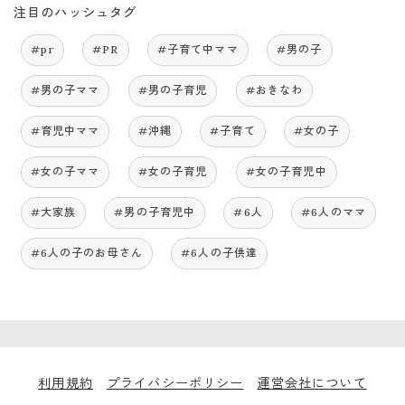
注目のハッシュタグ
#pr
#PR
#子育て中ママ
#男の子
#男の子ママ
#男の子育児
#おきなわ
#育児中ママ
#沖縄
#子育て
#女の子
#女の子ママ
#女の子育児
#女の子育児中
#大家族
#男の子育児中
#6人
#6人のママ
#6人の子のお母さん
#6人の子供達
利用規約
プライバシーポリシー
運営会社について