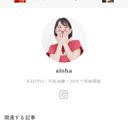
ル.....😢
💔
aloha
KYOTO／不妊治療／20代で早発閉経
https://www.
関連する記事