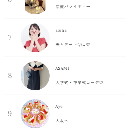
恋愛バライティー
aloha
7
夫とデート🙂‍↔️🩷
ASAMI
8
入学式・卒業式コーデ🤍
Ayu
9
大阪へ