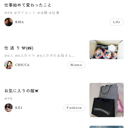
仕事始めて変わったこと
#PR
#ダイエット
#主婦
#仕事
RISA
Life
仕 送 り 🩶(📸)
#6人
#6人のママ
#6人の子のお母さん
#8人家族
#PR
#pr
CHICCA
Mama
お気に入りの服💓
#PR
KEI
Fashion