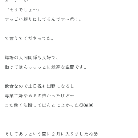
オーナーが
〝そうでしょ〜♩
すっごい頼りにしてるんです〜🥹！〟
て言うてくださってた。
職場の人間関係も良好で、
働けてほんっっっとに最高な空間です。
飲食なので土日祝も出勤になるし
専業主婦やめるの怖かったけど←
また働く決断してほんとによかった🥲💓💓
そしてあっという間に２月に入りましたね😳