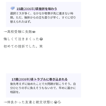
→高校受験に失敗🫨
悔しくて泣きまくった😂
初めての挫折でした。笑
→仲良かった友達と絶交状態に😭💦