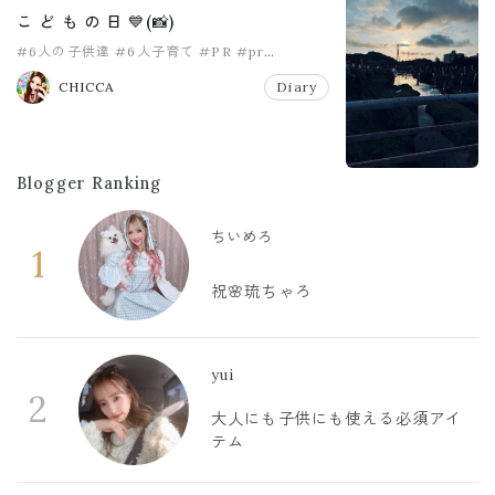
こ ど も の 日 💙(📸)
#6人の子供達
#6人子育て
#PR
#pr
#こどもの日
#女の子ママ
CHICCA
Diary
Blogger Ranking
ちいめろ
1
祝🌸琉ちゃろ
yui
2
大人にも子供にも使える必須アイ
テム