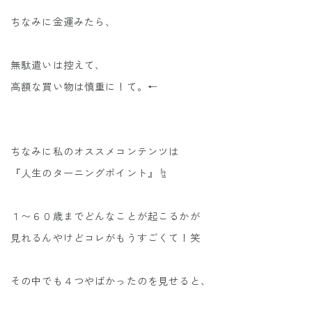
ちなみに金運みたら、
無駄遣いは控えて、
高額な買い物は慎重に！て。←
ちなみに私のオススメコンテンツは
『人生のターニングポイント』☝️
１〜６０歳までどんなことが起こるかが
見れるんやけどコレがもうすごくて！笑
その中でも４つやばかったのを見せると、