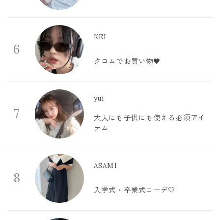
KEI
6
クロムでお買い物🖤
yui
7
大人にも子供にも使える必須アイ
テム
ASAMI
8
入学式・卒業式コーデ🤍