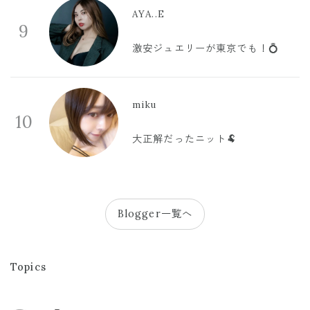
AYA..E
9
激安ジュエリーが東京でも！💍
miku
10
大正解だったニット🐏
Blogger一覧へ
Topics