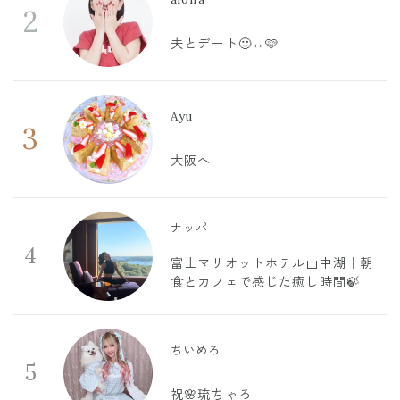
2
夫とデート🙂‍↔️🩷
Ayu
3
大阪へ
ナッパ
4
富士マリオットホテル山中湖｜朝
食とカフェで感じた癒し時間🍃
ちいめろ
5
祝🌸琉ちゃろ