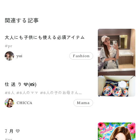
関連する記事
大人にも子供にも使える必須アイテム
#pr
yui
Fashion
仕 送 り 🩶(📸)
#6人
#6人のママ
#6人の子のお母さん
#8人家族
#PR
#pr
CHICCA
Mama
7 月 💛
#pr