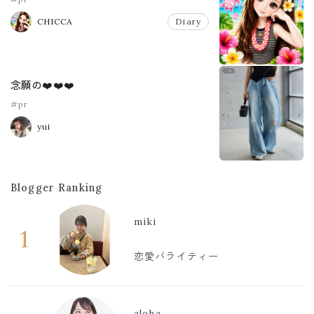
CHICCA
Diary
念願の❤️❤️❤️
#pr
yui
Blogger Ranking
miki
1
恋愛バライティー
aloha