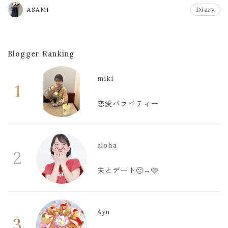
ASAMI
Diary
Blogger Ranking
miki
1
恋愛バライティー
aloha
2
夫とデート🙂‍↔️🩷
Ayu
3