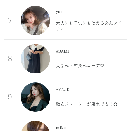
yui
7
大人にも子供にも使える必須アイ
テム
ASAMI
8
入学式・卒業式コーデ🤍
AYA..E
9
激安ジュエリーが東京でも！💍
miku