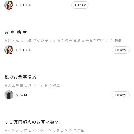
#北海道フェア
#女の子ママ
CHICCA
Diary
お 車 検 🖤
#ぴえん
#出費
#女の子ママ
#女の子育児
#子育て中ママ
#沖縄
CHICCA
Diary
私のお金事情💰
#お金事情
#ダイエット
#貯金
ASAMI
Diary
５０万円超えのお買い物💰
#インテリア
#マイホーム
#リビング
#貯金