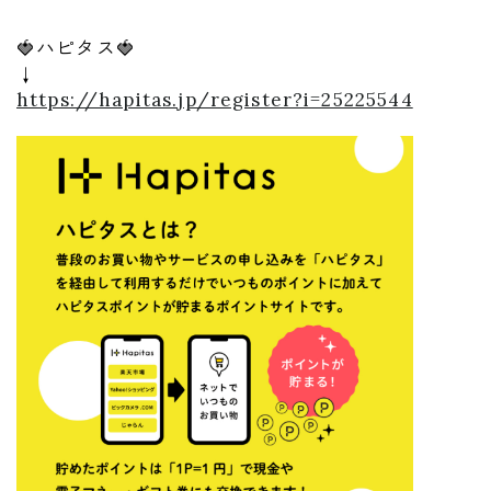
🍓ハピタス🍓
↓
https://hapitas.jp/register?i=25225544