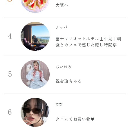
大阪へ
ナッパ
4
富士マリオットホテル山中湖｜朝
食とカフェで感じた癒し時間🍃
ちいめろ
5
祝🌸琉ちゃろ
KEI
6
クロムでお買い物🖤