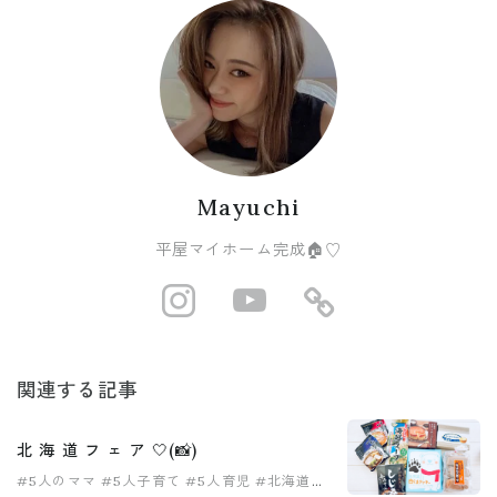
Mayuchi
平屋マイホーム完成🏠♡
http://instagram
https://www
https://r
関連する記事
北 海 道 フ ェ ア 🤍(📸)
#5人のママ
#5人子育て
#5人育児
#北海道