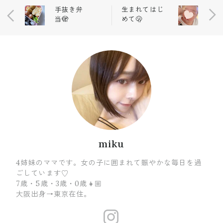
手抜き弁
生まれてはじ
当🫣
めて🫢
miku
4姉妹のママです。女の子に囲まれて賑やかな毎日を過
ごしています♡
7歳・5歳・3歳・0歳👧🏼
大阪出身→東京在住。
http://insta