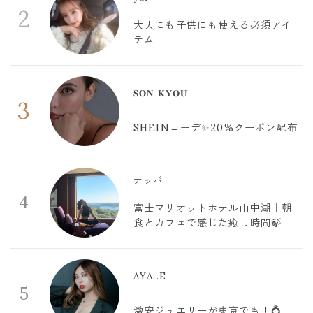
2
大人にも子供にも使える必須アイ
テム
𝐒𝐎𝐍 𝐊𝐘𝐎𝐔
3
SHEINコーデ✨20%クーポン配布
ナッパ
4
富士マリオットホテル山中湖｜朝
食とカフェで感じた癒し時間🍃
AYA..E
5
激安ジュエリーが東京でも！💍