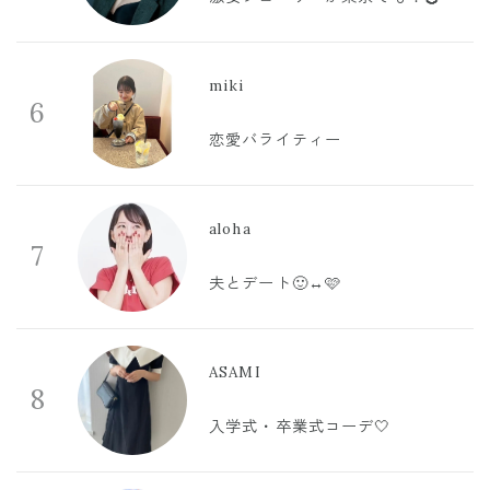
miki
6
恋愛バライティー
aloha
7
夫とデート🙂‍↔️🩷
ASAMI
8
入学式・卒業式コーデ🤍