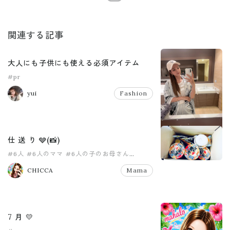
関連する記事
大人にも子供にも使える必須アイテム
#pr
yui
Fashion
仕 送 り 🩶(📸)
#6人
#6人のママ
#6人の子のお母さん
#8人家族
#PR
#pr
CHICCA
Mama
7 月 💛