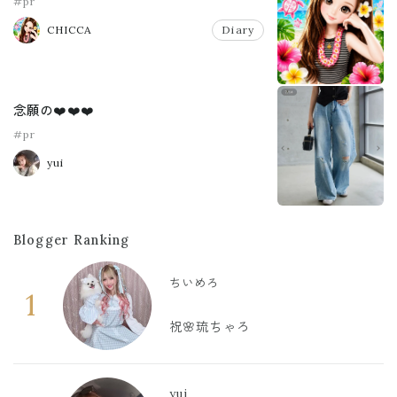
#pr
CHICCA
Diary
念願の❤️❤️❤️
#pr
yui
Blogger Ranking
ちいめろ
1
祝🌸琉ちゃろ
yui