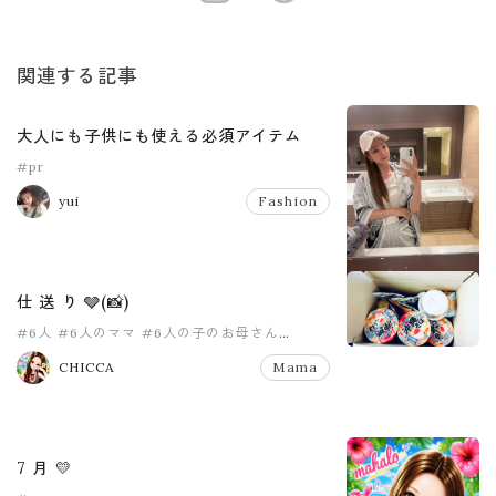
関連する記事
大人にも子供にも使える必須アイテム
#pr
yui
Fashion
仕 送 り 🩶(📸)
#6人
#6人のママ
#6人の子のお母さん
#8人家族
#PR
#pr
CHICCA
Mama
7 月 💛