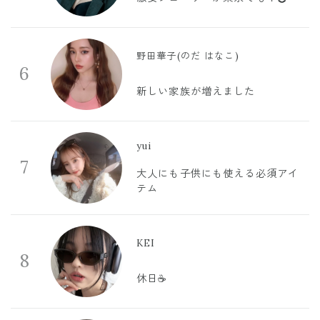
野田華子(のだ はなこ)
6
新しい家族が増えました
yui
7
大人にも子供にも使える必須アイ
テム
KEI
8
休日☕️