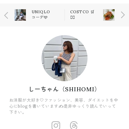
UNIQLO
COSTCO 🛒
コーデ🩵
❤️‍🔥
しーちゃん（SHIHOMI）
お洋服が大好き🤍ファッション、美容、ダイエットを中
心にblogを書いています✍️是非ゆっくり読んでいって
下さい。
https://insta
https://ww