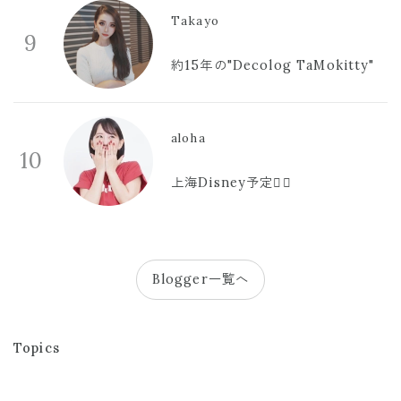
Takayo
9
約15年の"Decolog TaMokitty"
aloha
10
上海Disney予定🫪🩷
Blogger一覧へ
Topics