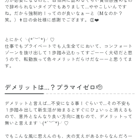
力が必要になるのと、自他共に認めるぐらい責任感強めなの
で辞められないタイプでもありまして…ややこしいんです
ね。だから強制的！ってのが良いなぁーと（Mなのか？
笑。）👨🏻の会社様に感謝でござます。👏❤️
とにかく╰(*´︶`*)╯♡
仕事でもプライベートでも人生全てにおいて、コンフォート
ゾーンを抜け出して１歩踏み込むってすごーーく大切だと思
うので、転勤族って色々メリットだらけだなーーと思うてま
す。
デメリットは…？プラマイゼロ🫡
デメリットと言えば…不安になる事！ぐらいで…その不安も
１歩踏み出して新生活が始まるとすぐにひょいっと消えるも
ので、意外となんなり良い方向に進むので、デメリットって
無いと言えます╰(*´︶`*)╯♡
でもこんな風に思えんのも、夫の支えがあるからなんだろー