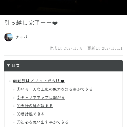
引っ越し完了ーー❤️
ナッパ
作成日:
2024.10.8
更新日:
2024.10.11
目次
転勤族はメリットだらけ❤️
①いろーんな土地の魅力を知る事ができる
②キャリアアップに繋がる
③夫婦の絆が深まる
④断捨離できる
⑤初心を思い出す事ができる