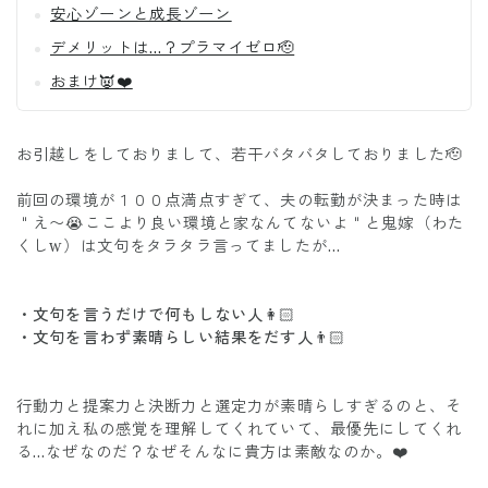
安心ゾーンと成長ゾーン
デメリットは…？プラマイゼロ🫡
おまけ👿❤️
お引越しをしておりまして、若干バタバタしておりました🫡
前回の環境が１００点満点すぎて、夫の転勤が決まった時は
＂え〜😭ここより良い環境と家なんてないよ＂と鬼嫁（わた
くしw）は文句をタラタラ言ってましたが…
・文句を言うだけで何もしない人👩🏻
・文句を言わず素晴らしい結果をだす人👨🏻
行動力と提案力と決断力と選定力が素晴らしすぎるのと、そ
れに加え私の感覚を理解してくれていて、最優先にしてくれ
る…なぜなのだ？なぜそんなに貴方は素敵なのか。❤️