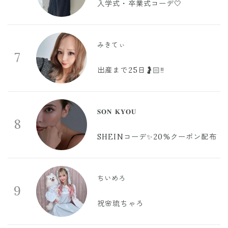
入学式・卒業式コーデ🤍
みきてぃ
7
出産まで25日🤰🏻‼️
𝐒𝐎𝐍 𝐊𝐘𝐎𝐔
8
SHEINコーデ✨20%クーポン配布
ちいめろ
9
祝🌸琉ちゃろ