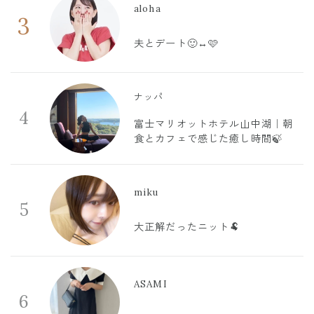
aloha
3
夫とデート🙂‍↔️🩷
ナッパ
4
富士マリオットホテル山中湖｜朝
食とカフェで感じた癒し時間🍃
miku
5
大正解だったニット🐏
ASAMI
6