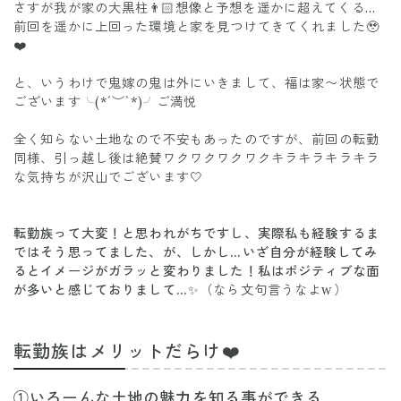
さすが我が家の大黒柱👨🏻想像と予想を遥かに超えてくる…
前回を遥かに上回った環境と家を見つけてきてくれました🥹
❤️
と、いうわけで鬼嫁の鬼は外にいきまして、福は家〜状態で
ございます╰(*´︶`*)╯ご満悦
全く知らない土地なので不安もあったのですが、前回の転勤
同様、引っ越し後は絶賛ワクワクワクワクキラキラキラキラ
な気持ちが沢山でございます🤍
転勤族って大変！と思われがちですし、実際私も経験するま
ではそう思ってました、が、しかし…いざ自分が経験してみ
るとイメージがガラッと変わりました！私はポジティブな面
が多いと感じておりまして…✨
（なら文句言うなよw）
転勤族はメリットだらけ❤️
①いろーんな土地の魅力を知る事ができる