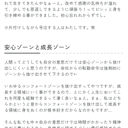
れて生きてきたんやなぁーと。改めて感謝の気持ちが溢れ
て、少しでも恩返しできるように頑張ろ！ってピシッと身を
引き締める事ができました。初心忘れれからずでし。
※片付けしながら号泣する人はわたしです。笑
安心ゾーンと成長ゾーン
人間ってどうしても自分の意思だけでは安心ゾーンから抜け
出しにくいと思うのですが、会社からの転勤命令は強制的に
ゾーンから抜け出させて下さるので←
いわゆるコンフォートゾーンを抜け出すってやつですが、成
長する領域にいく事ができるので、とにかく人生においてこ
れを何度も経験できるって凄く良いなぁと。まぁ、私はどち
らかというと昔からコンフォートゾーンを抜け出して成長す
る領域に身をおくのが根本好きだからなのかもですが…
そんな私でも中々自分の意思だけでは時間がかかったり精神