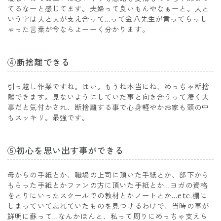
てるなーと感じてます。夫婦って良いもんやなぁーと。人と
いう字は人と人が支え合って…って金八先生が言ってらっし
ゃった言葉が今ならよーーく分かります。
④断捨離できる
引っ越し作業ですね。はい。もうね本当にね、めっちゃ断捨
離できます。見ないようにしていた事と向き合うって凄く大
事だと気付かされ、断捨離する事で心身軽やかお家も頭の中
もスッキリ。最強です。
⑤初心を思い出す事ができる
母からの手紙とか、職場の上司に頂いた手紙とか、部下から
もらった手紙とかファンの方に頂いた手紙とか…ヨガの資格
をとりにいったスクールでの教材とかノートとか…etc.棚に
しまっていて忘れていたものを見つけるわけで、当時の事が
鮮明に蘇って…なんかほんと、私って周りにめっちゃ支えら