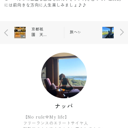
には前向きな方向に人生楽しみましょ♪♪
京都祇
旅へ✨
園 天ぷ
ら八坂圓
堂🍤
ナッパ
【No rule🌹My life】
フリーランスのエリートサイヤ人