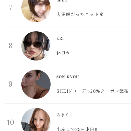
miku
7
大正解だったニット🐏
KEI
8
休日☕️
𝐒𝐎𝐍 𝐊𝐘𝐎𝐔
9
SHEINコーデ✨20%クーポン配布
みきてぃ
10
出産まで25日🤰🏻‼️