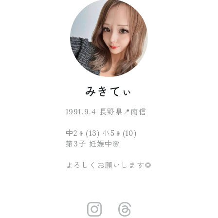
みきてぃ
1991.9.4 長野県📍南信
中2👦(13) 小5👧(10)
第3子 妊娠中🌸
よろしくお願いします🌻
https://www.i
https://ww