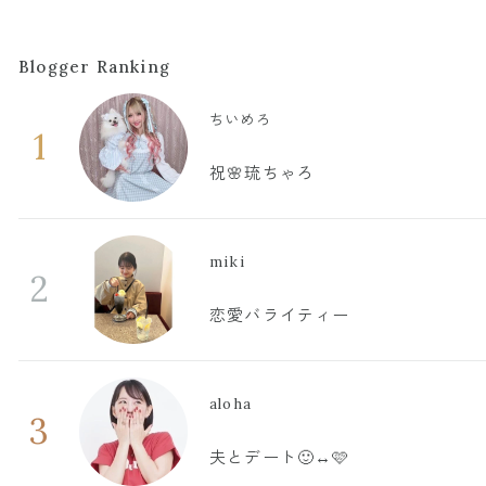
Blogger Ranking
ちいめろ
1
祝🌸琉ちゃろ
miki
2
恋愛バライティー
aloha
3
夫とデート🙂‍↔️🩷