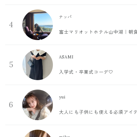
ナッパ
4
富士マリオットホテル山中湖｜朝食
ASAMI
5
入学式・卒業式コーデ🤍
yui
6
大人にも子供にも使える必須アイ