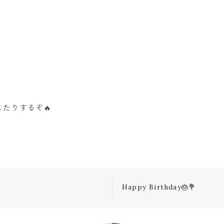
たりするぞ🔥
Happy Birthday🎂💐