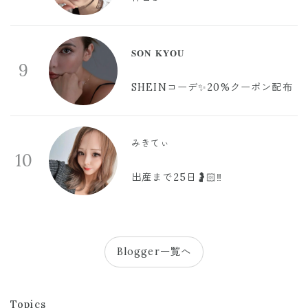
𝐒𝐎𝐍 𝐊𝐘𝐎𝐔
9
SHEINコーデ✨20%クーポン配布
みきてぃ
10
出産まで25日🤰🏻‼️
Blogger一覧へ
Topics