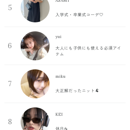
ASAMI
5
入学式・卒業式コーデ🤍
yui
6
大人にも子供にも使える必須アイ
テム
miku
7
大正解だったニット🐏
KEI
8
休日☕️