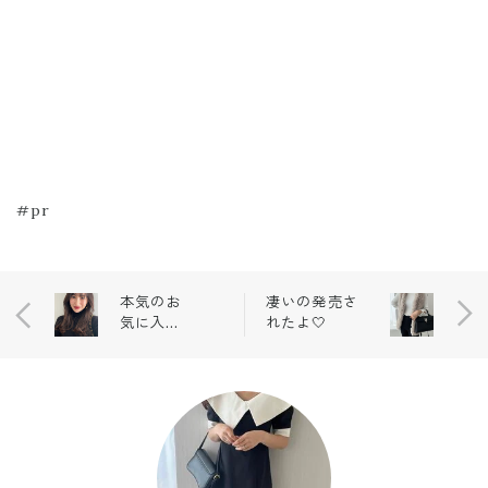
#pr
本気のお
凄いの発売さ
気に入り
れたよ🤍
アイテム
💗