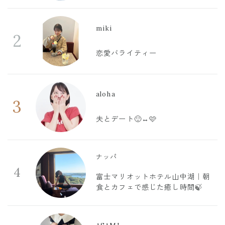
miki
2
恋愛バライティー
aloha
3
夫とデート🙂‍↔️🩷
ナッパ
4
富士マリオットホテル山中湖｜朝
食とカフェで感じた癒し時間🍃