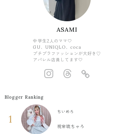
ASAMI
中学生2人のママ🤍
GU、UNIQLO、coca
プチプラファッションが大好き♡
アパレル店員してます🤍
https://www.ins
https://www.
https://
Blogger Ranking
ちいめろ
1
祝🌸琉ちゃろ