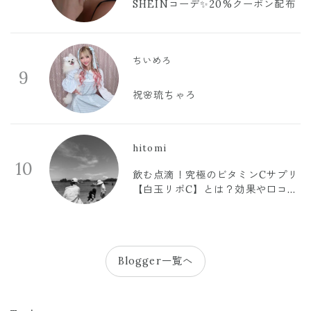
SHEINコーデ✨20%クーポン配布
ちいめろ
9
祝🌸琉ちゃろ
hitomi
10
飲む点滴！究極のビタミンCサプリ
【白玉リポC】とは？効果や口コミ
まとめ
Blogger一覧へ