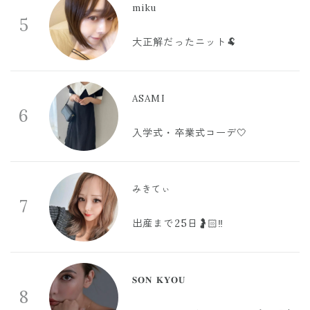
miku
5
大正解だったニット🐏
ASAMI
6
入学式・卒業式コーデ🤍
みきてぃ
7
出産まで25日🤰🏻‼️
𝐒𝐎𝐍 𝐊𝐘𝐎𝐔
8