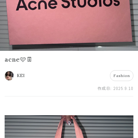
acne🩷👖
KEI
Fashion
作成日:
2025.9.10