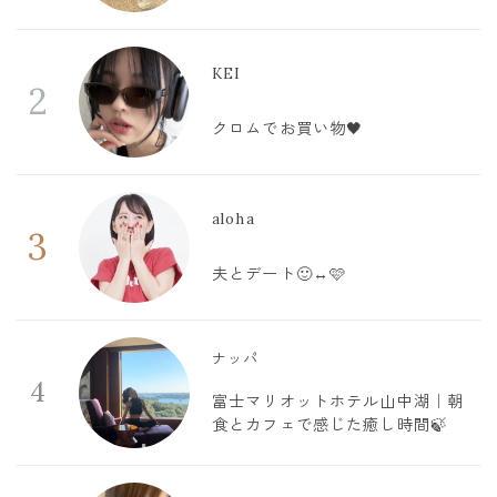
KEI
2
クロムでお買い物🖤
aloha
3
夫とデート🙂‍↔️🩷
ナッパ
4
富士マリオットホテル山中湖｜朝
食とカフェで感じた癒し時間🍃