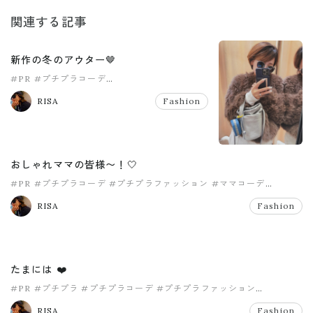
関連する記事
新作の冬のアウター🤎
#PR
#プチプラコーデ
#プチプラファッション
#ママコーデ
RISA
Fashion
#ママファッション
#神戸レタス
おしゃれママの皆様〜！🤍
#PR
#プチプラコーデ
#プチプラファッション
#ママコーデ
#ママファッション
#神戸レタス
RISA
Fashion
たまには ❤️
#PR
#プチプラ
#プチプラコーデ
#プチプラファッション
#ママコーデ
#ママファッション
RISA
Fashion