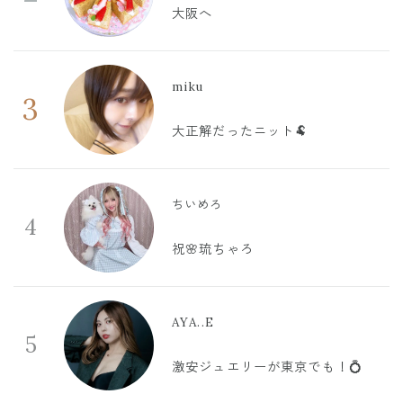
大阪へ
miku
3
大正解だったニット🐏
ちいめろ
4
祝🌸琉ちゃろ
AYA..E
5
激安ジュエリーが東京でも！💍