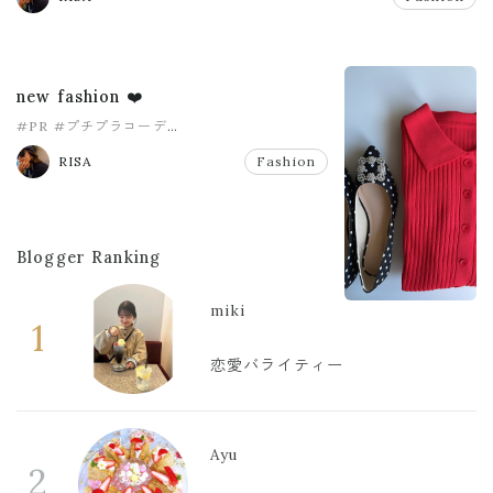
new fashion ❤️
#PR
#プチプラコーデ
#プチプラファッション
#ママコーデ
RISA
Fashion
#ママファッション
#神戸レタス
Blogger Ranking
miki
1
恋愛バライティー
Ayu
2