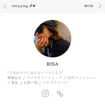
shopping 🌈🐠
MON
RISA
"３児のママに見えないママになる"
関東住み / アクセサリーショップ / 30代ファッション
/ 美容 / お買い物 / プチプラコーデ
https://www.in
https://ww