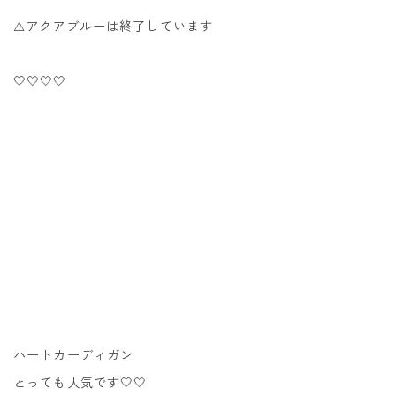
⚠️アクアブルーは終了しています
🤍🤍🤍🤍
ハートカーディガン
とっても人気です🤍🤍