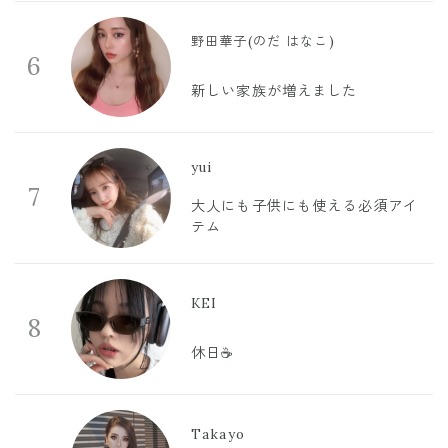
野田華子(のだ はなこ)
6
新しい家族が増えました
yui
7
大人にも子供にも使える必須アイ
テム
KEI
8
休日☕️
Takayo