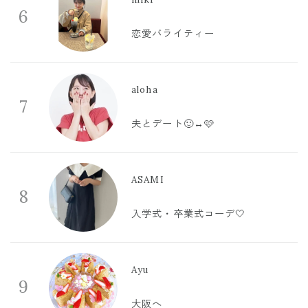
6
恋愛バライティー
aloha
7
夫とデート🙂‍↔️🩷
ASAMI
8
入学式・卒業式コーデ🤍
Ayu
9
大阪へ