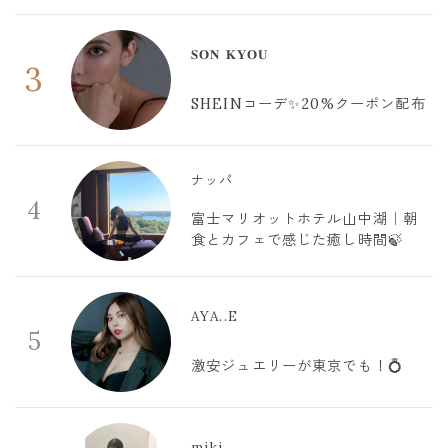
𝐒𝐎𝐍 𝐊𝐘𝐎𝐔
3
SHEINコーデ✨20%クーポン配布
ナッパ
4
富士マリオットホテル山中湖｜朝
食とカフェで感じた癒し時間🍃
AYA..E
5
激安ジュエリーが東京でも！💍
miki