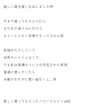
抱っこ紐を買いなおしました🫡
今まで使ってたエルゴ2つ。
まだまだ使えるんだけど、
もう〜とにかく年季が入ってるのよ笑
色褪せたりしていて
全然キレイじゃなくて、、
でも私は結構そういうの平気だから笑笑
普通に使っていたら
👨🏽がさすがに買い直せ！と。笑
新しく買ってもらったベビービョルン👶🏻