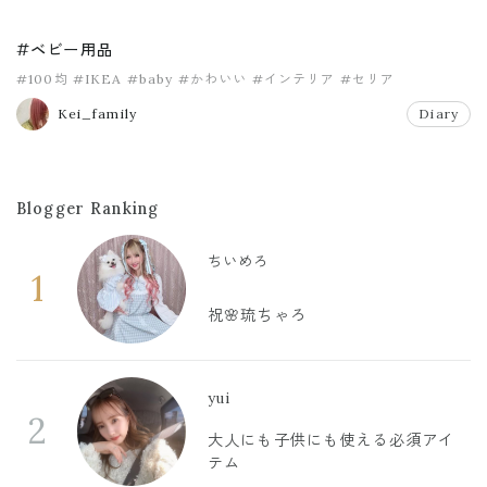
#ベビー用品
#100均
#IKEA
#baby
#かわいい
#インテリア
#セリア
Kei_family
Diary
Blogger Ranking
ちいめろ
1
祝🌸琉ちゃろ
yui
2
大人にも子供にも使える必須アイ
テム