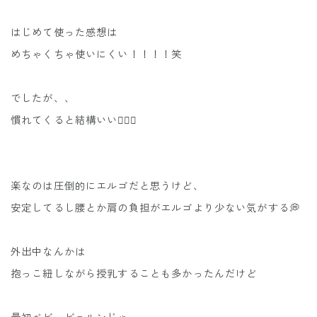
はじめて使った感想は
めちゃくちゃ使いにくい！！！！笑
でしたが、、
慣れてくると結構いい🙆🏻‍♀️
楽なのは圧倒的にエルゴだと思うけど、
安定してるし腰とか肩の負担がエルゴより少ない気がする💭
外出中なんかは
抱っこ紐しながら授乳することも多かったんだけど