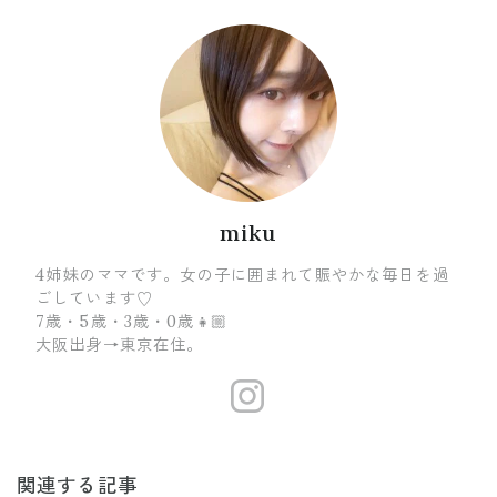
miku
4姉妹のママです。女の子に囲まれて賑やかな毎日を過
ごしています♡
7歳・5歳・3歳・0歳👧🏼
大阪出身→東京在住。
http://insta
関連する記事