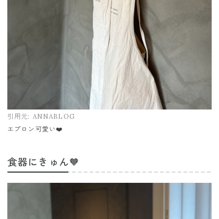
引用元:
ANNABLOG
エプロン可愛い❤️
食器にきゅん🧡