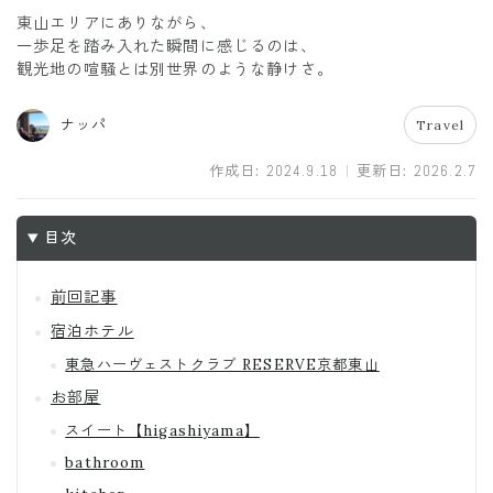
東山エリアにありながら、
一歩足を踏み入れた瞬間に感じるのは、
観光地の喧騒とは別世界のような静けさ。
ナッパ
Travel
作成日:
2024.9.18
更新日:
2026.2.7
目次
前回記事
宿泊ホテル
東急ハーヴェストクラブ RESERVE京都東山
お部屋
スイート【higashiyama】
bathroom