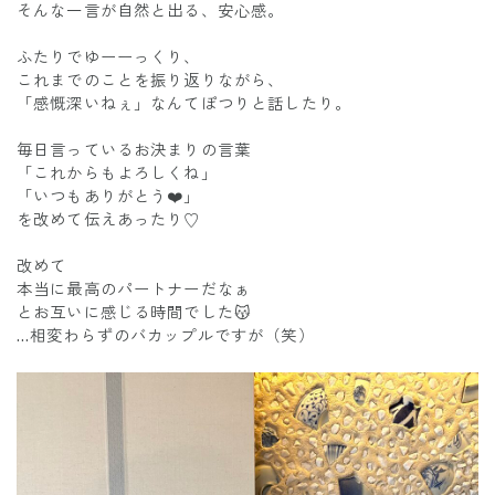
そんな一言が自然と出る、安心感。
ふたりでゆーーっくり、
これまでのことを振り返りながら、
「感慨深いねぇ」なんてぽつりと話したり。
毎日言っているお決まりの言葉
「これからもよろしくね」
「いつもありがとう❤️」
を改めて伝えあったり♡
改めて
本当に最高のパートナーだなぁ
とお互いに感じる時間でした😽
…相変わらずのバカップルですが（笑）