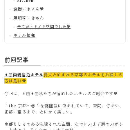
kitchen
食器にきゅん🧡
照明💡にきゅん
全てがトキメキ空間でした🧡
ホテル情報
前回記事
👩🏻両親宿泊ホテル
愛犬と泊まれる京都のホテルをお探しの
方は是非🧡
今回は、👨🏻👩🏻私たちが宿泊したホテルのご紹介です🧡
＂the 京都〜😍＂な雰囲気に包まれていて、空間、佇まい、
細部に至るまで、とにかく美しい。
京都らしさのある洗練された空間、なのに力まず肩の力がふ