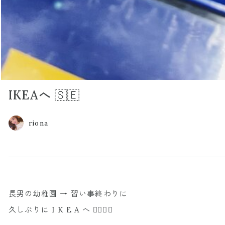
IKEAへ 🇸🇪
riona
長男の幼稚園 → 習い事終わりに
久しぶりに I K E A へ ✌🏼🇸🇪