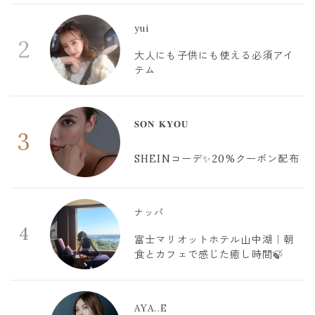
yui
2
大人にも子供にも使える必須アイ
テム
𝐒𝐎𝐍 𝐊𝐘𝐎𝐔
3
SHEINコーデ✨20%クーポン配布
ナッパ
4
富士マリオットホテル山中湖｜朝
食とカフェで感じた癒し時間🍃
AYA..E