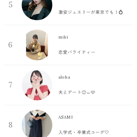
5
激安ジュエリーが東京でも！💍
miki
6
恋愛バライティー
aloha
7
夫とデート🙂‍↔️🩷
ASAMI
8
入学式・卒業式コーデ🤍