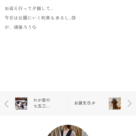
お迎え行って夕飯して..
今日は公園にいく約束もあるし..😓
が、頑張ろう💦
わが家の
お誕生日🎉
七五三
👦🏻👶🏻