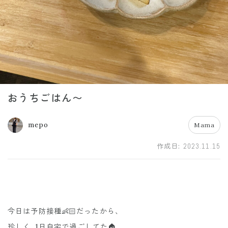
おうちごはん〜
mepo
Mama
作成日:
2023.11.15
今日は予防接種👶🏻だったから、
珍しく..1日自宅で過ごしてた🏠