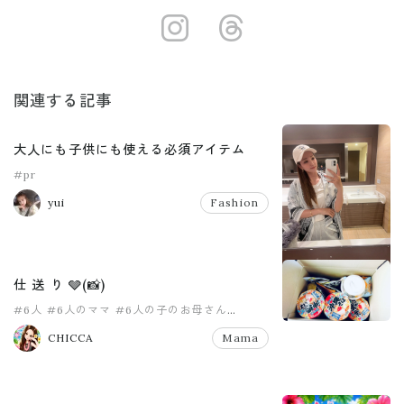
https://insta
https://ww
関連する記事
大人にも子供にも使える必須アイテム
#pr
yui
Fashion
仕 送 り 🩶(📸)
#6人
#6人のママ
#6人の子のお母さん
#8人家族
#PR
#pr
CHICCA
Mama