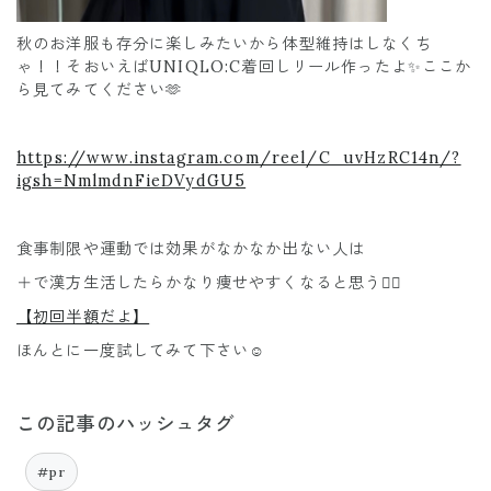
秋のお洋服も存分に楽しみたいから体型維持はしなくち
ゃ！！そおいえばUNIQLO:C着回しリール作ったよ✨ここか
ら見てみてください🫶
https://www.instagram.com/reel/C_uvHzRC14n/?
igsh=NmlmdnFieDVydGU5
食事制限や運動では効果がなかなか出ない人は
＋で漢方生活したらかなり痩せやすくなると思う❤️‍🔥
【初回半額だよ】
ほんとに一度試してみて下さい☺️
この記事のハッシュタグ
#pr