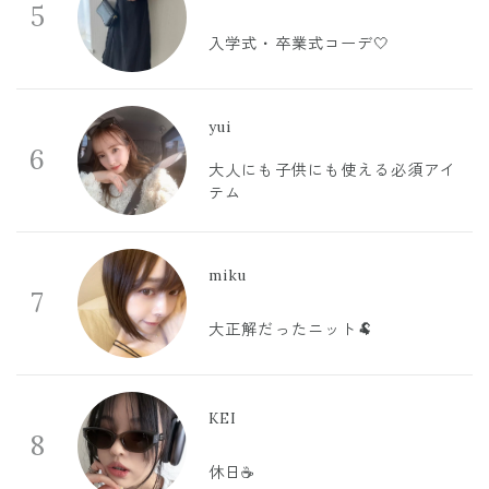
5
入学式・卒業式コーデ🤍
yui
6
大人にも子供にも使える必須アイ
テム
miku
7
大正解だったニット🐏
KEI
8
休日☕️