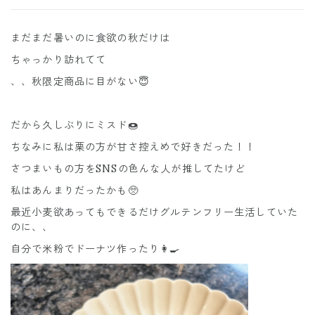
まだまだ暑いのに食欲の秋だけは
ちゃっかり訪れてて
、、秋限定商品に目がない😇
だから久しぶりにミスド🍩
ちなみに私は栗の方が甘さ控えめで好きだった！！
さつまいもの方をSNSの色んな人が推してたけど
私はあんまりだったかも🥺
最近小麦欲あってもできるだけグルテンフリー生活していた
のに、、
自分で米粉でドーナツ作ったり👩‍🍳