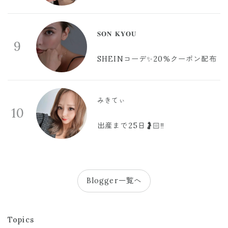
𝐒𝐎𝐍 𝐊𝐘𝐎𝐔
9
SHEINコーデ✨20%クーポン配布
みきてぃ
10
出産まで25日🤰🏻‼️
Blogger一覧へ
Topics