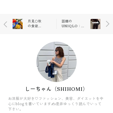
月見🌕秋
話題の
の食欲や
UNIQLO：
ばい🌰
C！！
しーちゃん（SHIHOMI）
お洋服が大好き🤍ファッション、美容、ダイエットを中
心にblogを書いています✍️是非ゆっくり読んでいって
下さい。