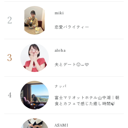
miki
2
恋愛バライティー
aloha
3
夫とデート🙂‍↔️🩷
ナッパ
4
富士マリオットホテル山中湖｜朝
食とカフェで感じた癒し時間🍃
ASAMI