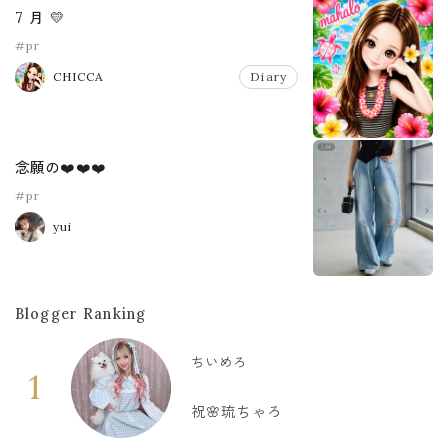
7 月 💛
#pr
CHICCA
Diary
念願の❤️❤️❤️
#pr
yui
Blogger Ranking
ちいめろ
1
祝🌸琉ちゃろ