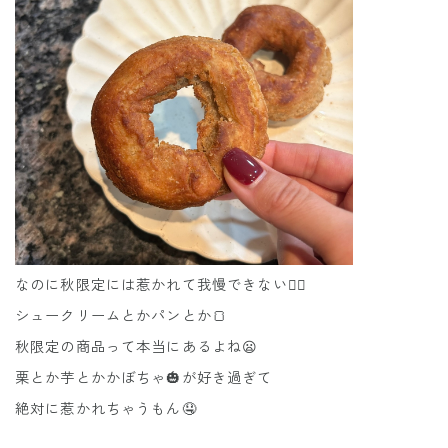
なのに秋限定には惹かれて我慢できない🙍‍♀️
シュークリームとかパンとか🍞
秋限定の商品って本当にあるよね😦
栗とか芋とかかぼちゃ🎃が好き過ぎて
絶対に惹かれちゃうもん🤤