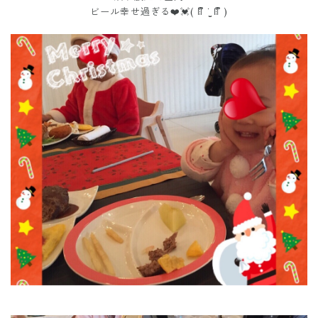
ビール幸せ過ぎる❤️💓( ꈨຶ ˙̫̮ ꈨຶ )