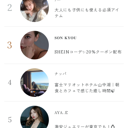
2
大人にも子供にも使える必須アイ
テム
𝐒𝐎𝐍 𝐊𝐘𝐎𝐔
3
SHEINコーデ✨20%クーポン配布
ナッパ
4
富士マリオットホテル山中湖｜朝
食とカフェで感じた癒し時間🍃
AYA..E
5
激安ジュエリーが東京でも！💍