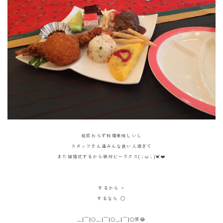
相変わらず料理美味しいし
スタッフさん達みんな良い人過ぎて
また結婚式するから絶対ビーラクス(；ω；)💓❤️
するから ×
するなら ◯
＿|￣|○＿|￣|○＿|￣|○笑😂