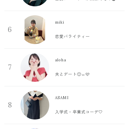
miki
6
恋愛バライティー
aloha
7
夫とデート🙂‍↔️🩷
ASAMI
8
入学式・卒業式コーデ🤍