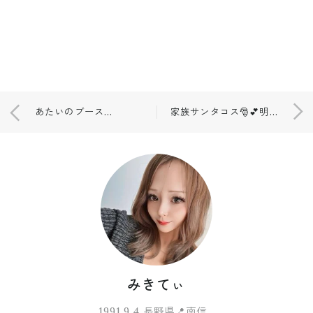
あたいのブースター美容液(つ∀｀*)♡
家族サンタコス🎅💕明日は式場でクリスマスパーティ٩(◦`꒳´◦)۶
みきてぃ
1991.9.4 長野県📍南信