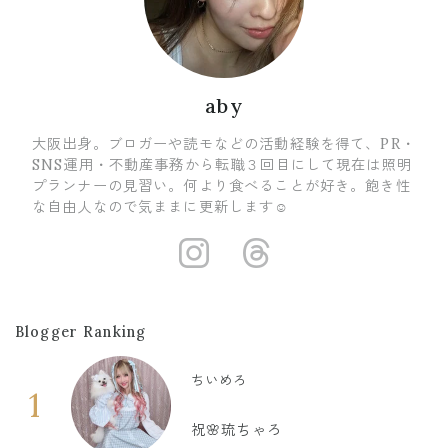
aby
大阪出身。ブロガーや読モなどの活動経験を得て、PR・
SNS運用・不動産事務から転職３回目にして現在は照明
プランナーの見習い。何より食べることが好き。飽き性
な自由人なので気ままに更新します☺
https://www.i
https://ww
Blogger Ranking
ちいめろ
1
祝🌸琉ちゃろ