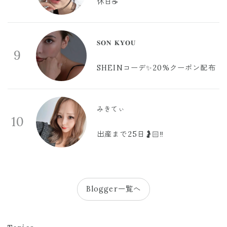
休日☕️
𝐒𝐎𝐍 𝐊𝐘𝐎𝐔
9
SHEINコーデ✨20%クーポン配布
みきてぃ
10
出産まで25日🤰🏻‼️
Blogger一覧へ