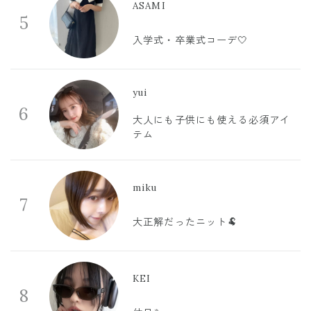
ASAMI
5
入学式・卒業式コーデ🤍
yui
6
大人にも子供にも使える必須アイ
テム
miku
7
大正解だったニット🐏
KEI
8