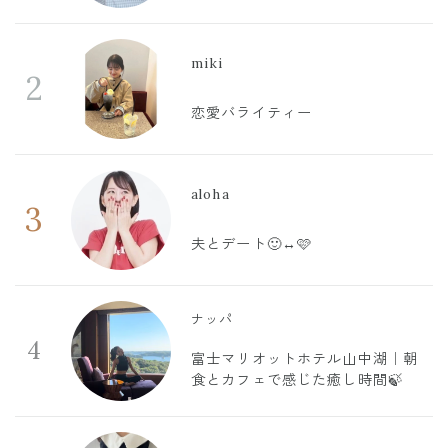
miki
2
恋愛バライティー
aloha
3
夫とデート🙂‍↔️🩷
ナッパ
4
富士マリオットホテル山中湖｜朝
食とカフェで感じた癒し時間🍃