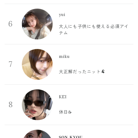
yui
6
大人にも子供にも使える必須アイ
テム
miku
7
大正解だったニット🐏
KEI
8
休日☕️
𝐒𝐎𝐍 𝐊𝐘𝐎𝐔