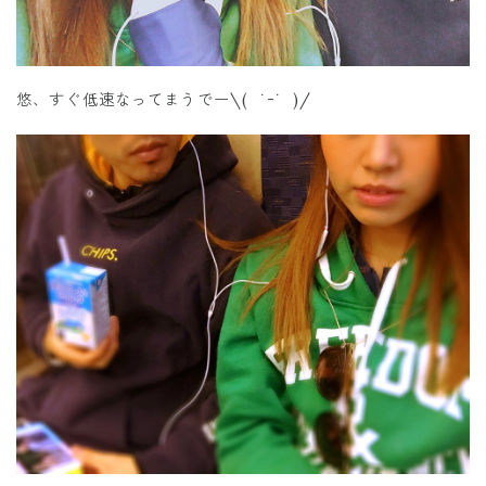
悠、すぐ低速なってまうでー\( ˙-˙ )/