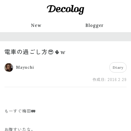
New
Blogger
電車の過ごし方😎🌵w
Mayuchi
Diary
作成日:
2016.2.29
もーすぐ梅田🚃
お腹すいたな。