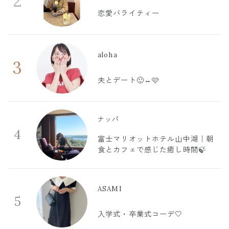
2
恋愛バライティー
aloha
3
夫とデート🙂‍↔️🩷
ナッパ
4
富士マリオットホテル山中湖｜朝
食とカフェで感じた癒し時間🍃
ASAMI
5
入学式・卒業式コーデ🤍