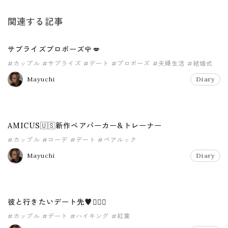
関連する記事
サプライズプロポーズ🌹💋
#カップル
#サプライズ
#デート
#プロポーズ
#夫婦生活
#結婚式
Mayuchi
Diary
AMICUS🇺🇸新作ペアパーカー&トレーナー
#カップル
#コーデ
#デート
#ペアルック
Mayuchi
Diary
彼と行きたいデート先♥️💁🏼‍♀️
#カップル
#デート
#ハイキング
#紅葉