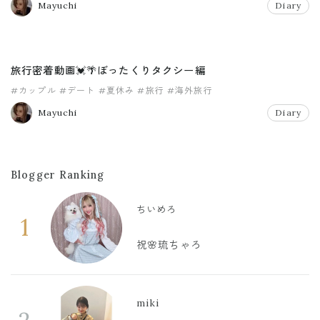
Mayuchi
Diary
旅行密着動画💓🌴ぼったくりタクシー編
#カップル
#デート
#夏休み
#旅行
#海外旅行
Mayuchi
Diary
Blogger Ranking
ちいめろ
1
祝🌸琉ちゃろ
miki