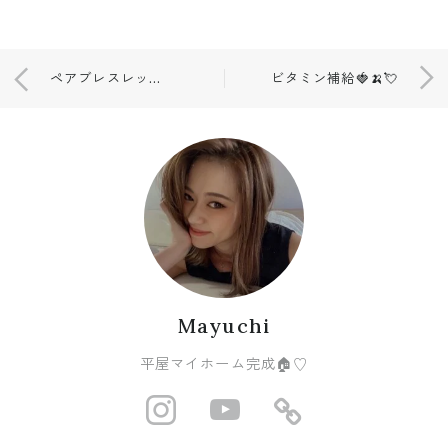
ペアブレスレット💘💓
ビタミン補給🍓🍌💘
Mayuchi
平屋マイホーム完成🏠♡
http://instagram
https://www
https://r