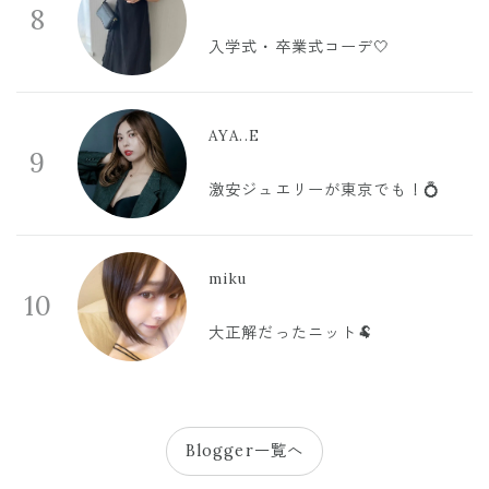
8
入学式・卒業式コーデ🤍
AYA..E
9
激安ジュエリーが東京でも！💍
miku
10
大正解だったニット🐏
Blogger一覧へ