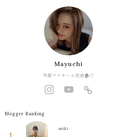
Mayuchi
平屋マイホーム完成🏠♡
http://instagram
https://www
https://r
Blogger Ranking
miki
1