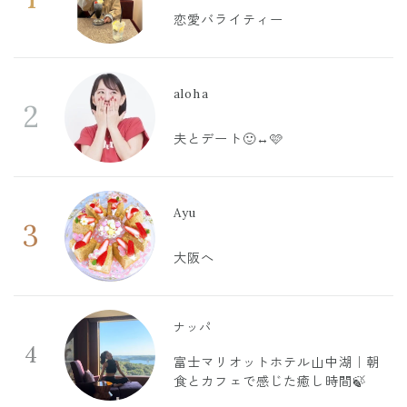
恋愛バライティー
aloha
2
夫とデート🙂‍↔️🩷
Ayu
3
大阪へ
ナッパ
4
富士マリオットホテル山中湖｜朝
食とカフェで感じた癒し時間🍃