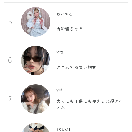
ちいめろ
5
祝🌸琉ちゃろ
KEI
6
クロムでお買い物🖤
yui
7
大人にも子供にも使える必須アイ
テム
ASAMI