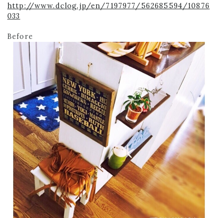
http://www.dclog.jp/en/7197977/562685594/10876
033
Before