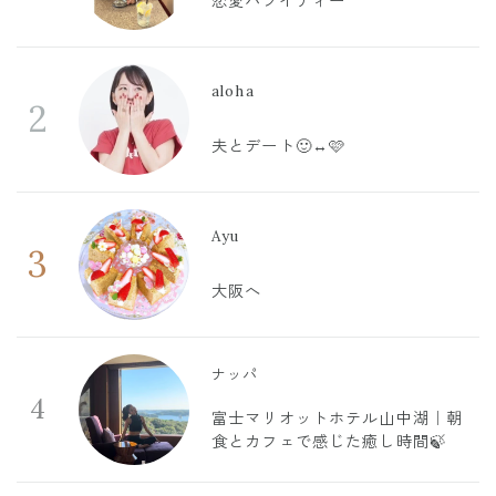
恋愛バライティー
aloha
2
夫とデート🙂‍↔️🩷
Ayu
3
大阪へ
ナッパ
4
富士マリオットホテル山中湖｜朝
食とカフェで感じた癒し時間🍃