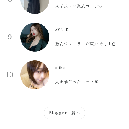
入学式・卒業式コーデ🤍
AYA..E
9
激安ジュエリーが東京でも！💍
miku
10
大正解だったニット🐏
Blogger一覧へ