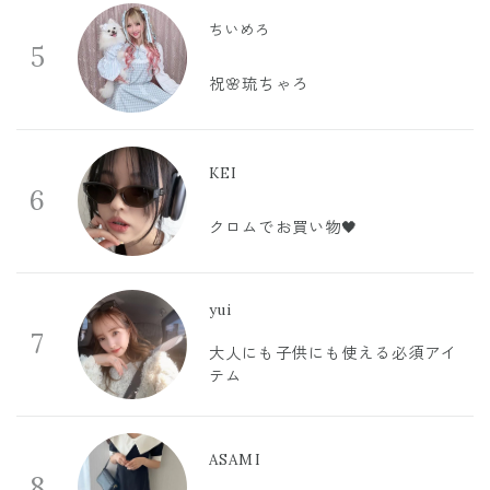
ちいめろ
5
祝🌸琉ちゃろ
KEI
6
クロムでお買い物🖤
yui
7
大人にも子供にも使える必須アイ
テム
ASAMI
8