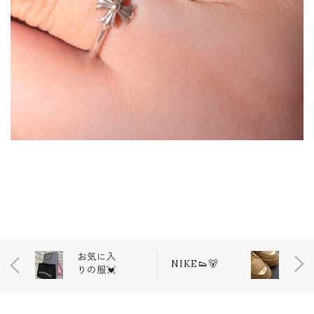
お気に入
NIKE👟🐻
りの服💓