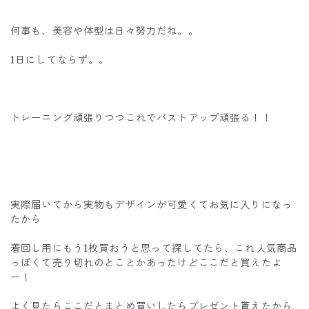
何事も、美容や体型は日々努力だね。。
1日にしてならず。。
トレーニング頑張りつつこれでバストアップ頑張る！！
実際届いてから実物もデザインが可愛くてお気に入りになっ
たから
着回し用にもう1枚買おうと思って探してたら、これ人気商品
っぽくて売り切れのとことかあったけどここだと買えたよ
ー！
よく見たらここだとまとめ買いしたらプレゼント貰えたから