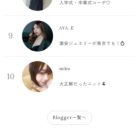
入学式・卒業式コーデ🤍
AYA..E
9
激安ジュエリーが東京でも！💍
miku
10
大正解だったニット🐏
Blogger一覧へ