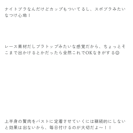
ナイトブラなんだけどカップもついてるし、スポブラみたい
なつけ心地！
レース素材だしブラトップみたいな感覚だから、ちょっとそ
こまで出かけるとかだったら全然これでOKなきがする😉
上半身の贅肉をバストに定着させていくには継続的にしない
と効果は出ないから、毎日付けるのが大切だよ〜！！