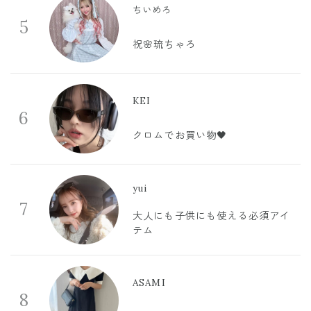
ちいめろ
5
祝🌸琉ちゃろ
KEI
6
クロムでお買い物🖤
yui
7
大人にも子供にも使える必須アイ
テム
ASAMI
8