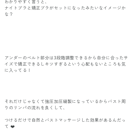
わかりやすく言うと、
ナイトブラと矯正ブラがセットになったみたいなイメージか
な？
アンダーのベルト部分は3段階調整できるから自分に合ったサ
イズで矯正できるしキツすぎるという心配もないところも気
に入ってる！
それだけじゃなくて強圧加圧縫製になっているからバスト周
りのリンパの流れを良くして、
つけるだけで自然とバストマッサージした効果があるんだっ
て ❤️