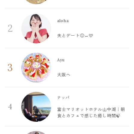
aloha
2
夫とデート🙂‍↔️🩷
Ayu
3
大阪へ
ナッパ
4
富士マリオットホテル山中湖｜朝
食とカフェで感じた癒し時間🍃