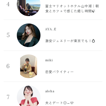
4
富士マリオットホテル山中湖｜朝
食とカフェで感じた癒し時間🍃
AYA..E
5
激安ジュエリーが東京でも！💍
miki
6
恋愛バライティー
aloha
7
夫とデート🙂‍↔️🩷