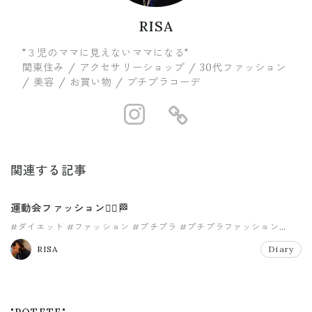
RISA
"３児のママに見えないママになる"
関東住み / アクセサリーショップ / 30代ファッション
/ 美容 / お買い物 / プチプラコーデ
https://www.in
https://ww
関連する記事
運動会ファッション🏃‍♀️🏁
#ダイエット
#ファッション
#プチプラ
#プチプラファッション
#ママファッション
#リエディ
RISA
Diary