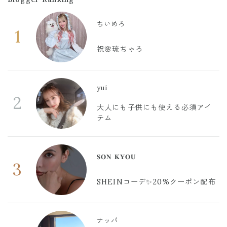
ちいめろ
1
祝🌸琉ちゃろ
yui
2
大人にも子供にも使える必須アイ
テム
𝐒𝐎𝐍 𝐊𝐘𝐎𝐔
3
SHEINコーデ✨20%クーポン配布
ナッパ