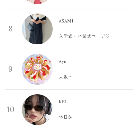
ASAMI
8
入学式・卒業式コーデ🤍
Ayu
9
大阪へ
KEI
10
休日☕️