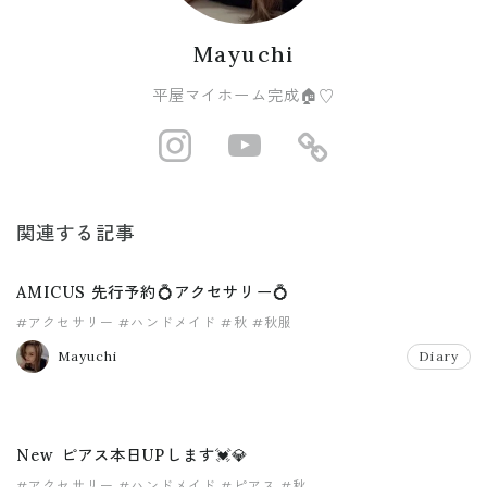
Mayuchi
平屋マイホーム完成🏠♡
http://instagram
https://www
https://r
関連する記事
AMICUS 先行予約💍アクセサリー💍
#アクセサリー
#ハンドメイド
#秋
#秋服
Mayuchi
Diary
New ピアス本日UPします💓💎
#アクセサリー
#ハンドメイド
#ピアス
#秋