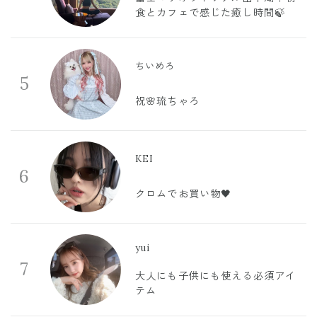
食とカフェで感じた癒し時間🍃
ちいめろ
5
祝🌸琉ちゃろ
KEI
6
クロムでお買い物🖤
yui
7
大人にも子供にも使える必須アイ
テム