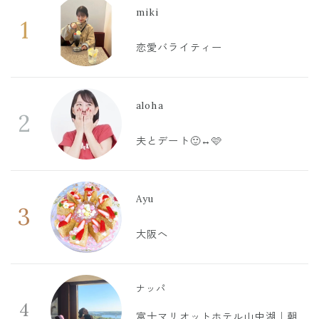
miki
1
恋愛バライティー
aloha
2
夫とデート🙂‍↔️🩷
Ayu
3
大阪へ
ナッパ
4
富士マリオットホテル山中湖｜朝