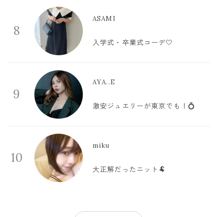
ASAMI
8
入学式・卒業式コーデ🤍
AYA..E
9
激安ジュエリーが東京でも！💍
miku
10
大正解だったニット🐏