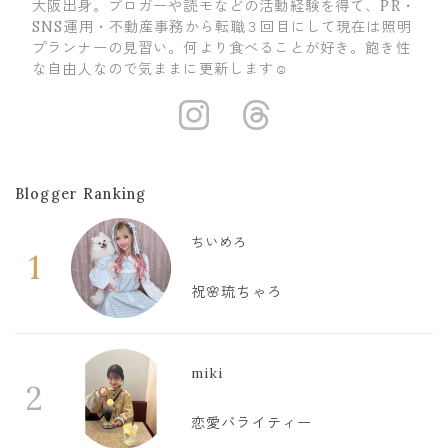
大阪出身。ブロガーや読モなどの活動経験を得て、PR・
SNS運用・不動産事務から転職３回目にして現在は照明
プランナーの見習い。何より食べることが好き。飽き性
な自由人なので気ままに更新します☺
https://www.i
https://ww
Blogger Ranking
ちいめろ
1
祝🌸琉ちゃろ
miki
2
恋愛バライティー