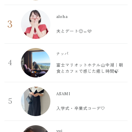
aloha
3
夫とデート🙂‍↔️🩷
ナッパ
4
富士マリオットホテル山中湖｜朝
食とカフェで感じた癒し時間🍃
ASAMI
5
入学式・卒業式コーデ🤍
yui