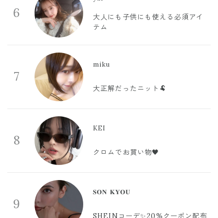
6
大人にも子供にも使える必須アイ
テム
miku
7
大正解だったニット🐏
KEI
8
クロムでお買い物🖤
𝐒𝐎𝐍 𝐊𝐘𝐎𝐔
9
SHEINコーデ✨20%クーポン配布