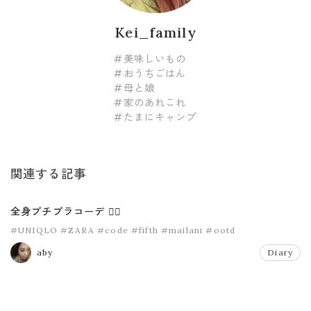
Kei_family
#美味しいもの
#おうちごはん
#母と娘
#家のあれこれ
#たまにキャンプ
関連する記事
全身プチプラコーデ ✌🏽
#UNIQLO
#ZARA
#code
#fifth
#mailani
#ootd
aby
Diary