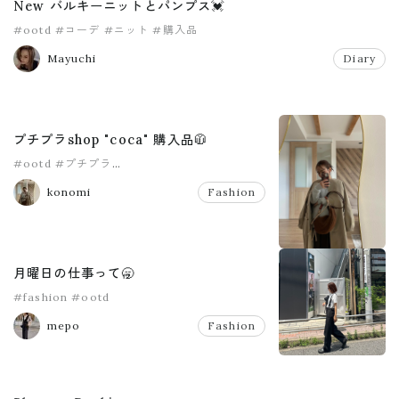
New バルキーニットとパンプス💓
#ootd
#コーデ
#ニット
#購入品
Mayuchi
Diary
プチプラshop "coca" 購入品🧥
#ootd
#プチプラ
#卒業式コーデ 入学式コーデ
#購入品
konomi
Fashion
月曜日の仕事って🥱
#fashion
#ootd
mepo
Fashion