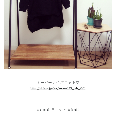
オーバーサイズニット▽
http://dclog.jp/sa/mrmr123_ab_001
#ootd #ニット #knit