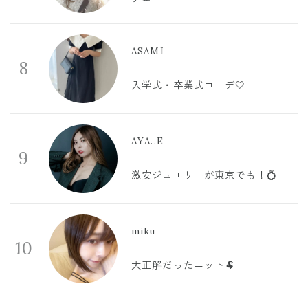
ASAMI
8
入学式・卒業式コーデ🤍
AYA..E
9
激安ジュエリーが東京でも！💍
miku
10
大正解だったニット🐏