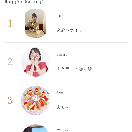
Blogger Ranking
miki
1
恋愛バライティー
aloha
2
夫とデート🙂‍↔️🩷
Ayu
3
大阪へ
ナッパ