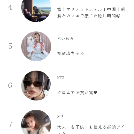
4
富士マリオットホテル山中湖｜朝
食とカフェで感じた癒し時間🍃
ちいめろ
5
祝🌸琉ちゃろ
KEI
6
クロムでお買い物🖤
yui
7
大人にも子供にも使える必須アイ
テム