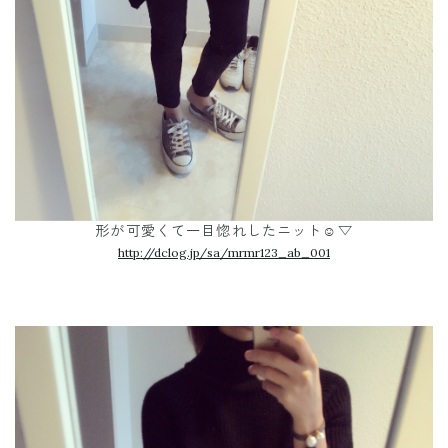
形が可愛くて一目惚れしたニット☺︎▽
http://dclog.jp/sa/mrmr123_ab_001