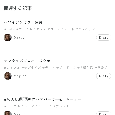
関連する記事
ハワイアンカフェ💓🌺
#ootd
#カップル
#カフェ
#コーデ
#デート
#ハワイアン
Mayuchi
Diary
サプライズプロポーズ🌹💋
#カップル
#サプライズ
#デート
#プロポーズ
#夫婦生活
#結婚式
Mayuchi
Diary
AMICUS🇺🇸新作ペアパーカー&トレーナー
#カップル
#コーデ
#デート
#ペアルック
Mayuchi
Diary