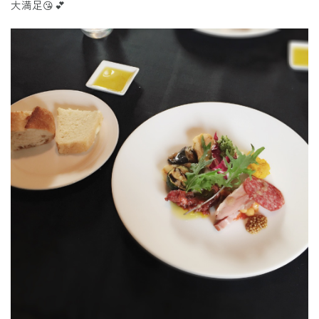
大満足😘💕