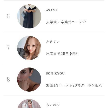
ASAMI
6
入学式・卒業式コーデ🤍
みきてぃ
7
出産まで25日🤰🏻‼️
𝐒𝐎𝐍 𝐊𝐘𝐎𝐔
8
SHEINコーデ✨20%クーポン配布
ちいめろ