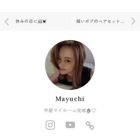
休みの日に🤗💓
短いボブのヘアセット💗
Mayuchi
平屋マイホーム完成🏠♡
http://instagram
https://www
https://r