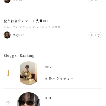
彼と行きたいデート先♥️💁🏼‍♀️
#カップル
#デート
#ハイキング
#紅葉
Mayuchi
Diary
Blogger Ranking
miki
1
恋愛バライティー
KEI
2