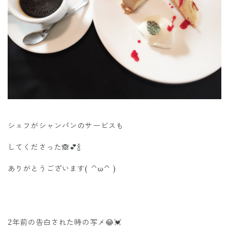
シェフがシャンパンのサービスも
してくださった🙈💕🍾
ありがとうございます( ^ω^ )
2年前の告白された時の写メ😂💓