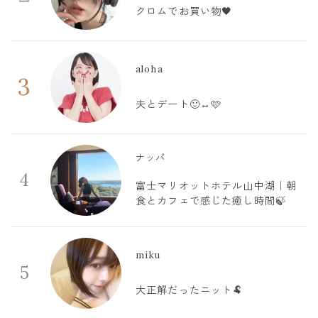
クロムでお買い物🖤
aloha
3
夫とデート🙂‍↔️🩷
ナッパ
4
富士マリオットホテル山中湖｜朝
食とカフェで感じた癒し時間🍃
miku
5
大正解だったニット🐏