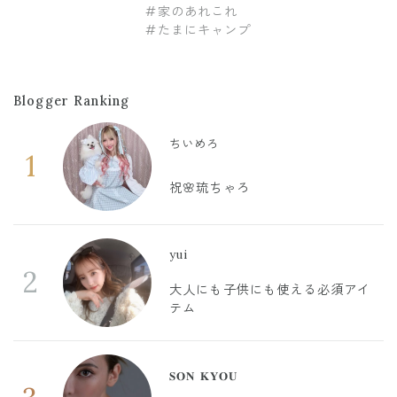
#家のあれこれ
#たまにキャンプ
Blogger Ranking
ちいめろ
1
祝🌸琉ちゃろ
yui
2
大人にも子供にも使える必須アイ
テム
𝐒𝐎𝐍 𝐊𝐘𝐎𝐔