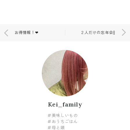
お得情報！❤︎
２人だけの忘年会🍾
Kei_family
#美味しいもの
#おうちごはん
#母と娘