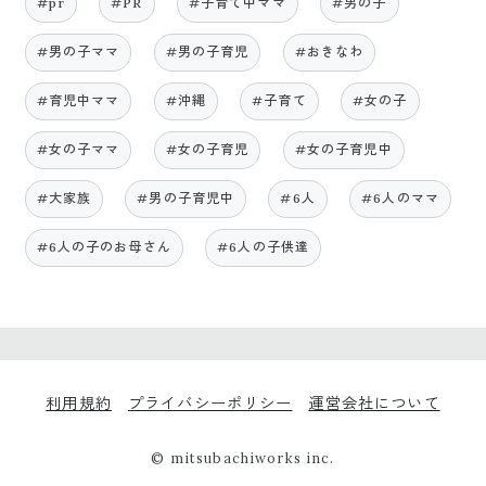
#pr
#PR
#子育て中ママ
#男の子
#男の子ママ
#男の子育児
#おきなわ
#育児中ママ
#沖縄
#子育て
#女の子
#女の子ママ
#女の子育児
#女の子育児中
#大家族
#男の子育児中
#6人
#6人のママ
#6人の子のお母さん
#6人の子供達
利用規約
プライバシーポリシー
運営会社について
© mitsubachiworks inc.