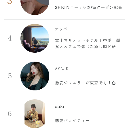
3
SHEINコーデ✨20%クーポン配布
ナッパ
4
富士マリオットホテル山中湖｜朝
食とカフェで感じた癒し時間🍃
AYA..E
5
激安ジュエリーが東京でも！💍
miki
6
恋愛バライティー