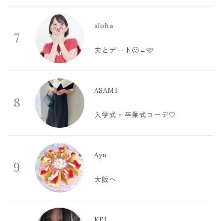
aloha
7
夫とデート🙂‍↔️🩷
ASAMI
8
入学式・卒業式コーデ🤍
Ayu
9
大阪へ
KEI