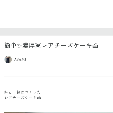
簡単✨濃厚💓レアチーズケーキ🍰
ASAMI
妹と一緒につくった
レアチーズケーキ🍰