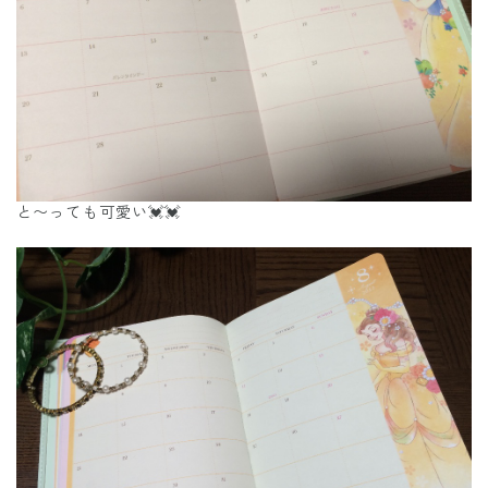
と〜っても可愛い💓💓