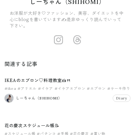
しーちゃん（SHIHOMI）
お洋服が大好き🤍ファッション、美容、ダイエットを中
心にblogを書いています✍️是非ゆっくり読んでいって
下さい。
https://insta
https://ww
関連する記事
IKEAのエプロン♡料理教室🍰🍴
#ikea
#アリエル
#イケア
#イケアエプロン
#エプロン
#ケーキ作り
しーちゃん（SHIHOMI）
Diary
花の慶次スケジュール帳📝
#スケジュール帳
#パチンコ
#手帳
#花の慶次
#貰い物