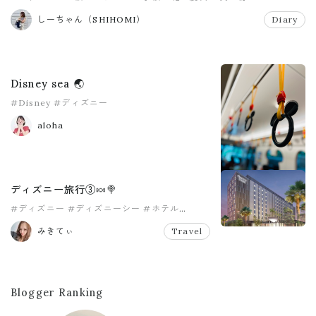
しーちゃん（SHIHOMI）
Diary
Disney sea 🌏
#Disney
#ディズニー
aloha
ディズニー旅行③🍬🍭
#ディズニー
#ディズニーシー
#ホテル
#家族旅行
#旅行
みきてぃ
Travel
Blogger Ranking