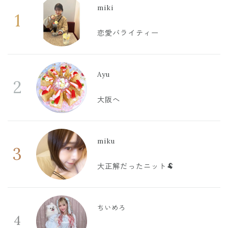
miki
1
恋愛バライティー
Ayu
2
大阪へ
miku
3
大正解だったニット🐏
ちいめろ
4