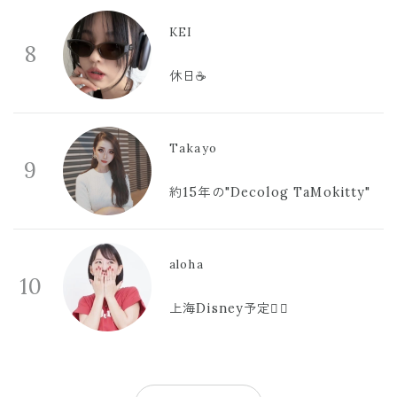
KEI
8
休日☕️
Takayo
9
約15年の"Decolog TaMokitty"
aloha
10
上海Disney予定🫪🩷