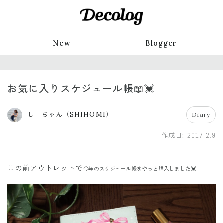
New
Blogger
お気に入りスケジュール帳📖💓
しーちゃん（SHIHOMI）
Diary
作成日:
2017.2.9
この前アウトレットで
今年のスケジュール帳をやっと購入しました💓