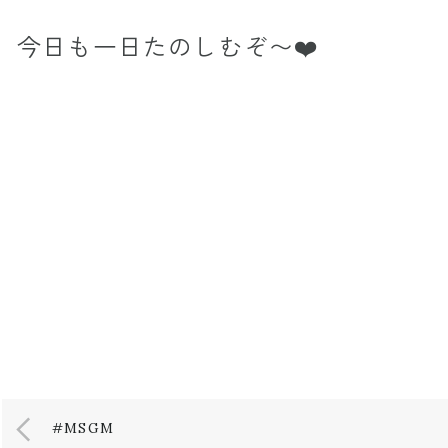
今日も一日たのしむぞ〜❤️
#MSGM