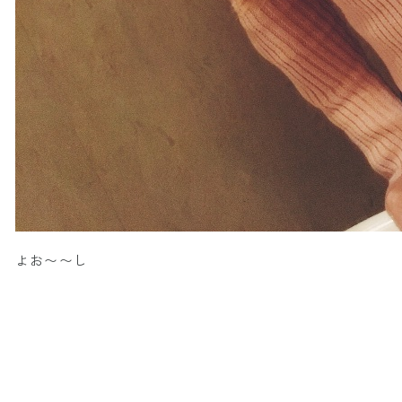
よお〜〜し