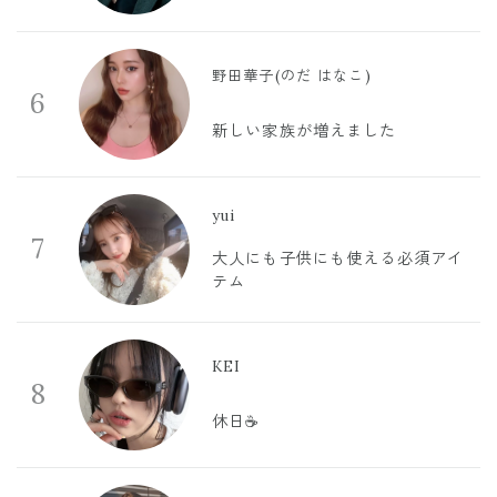
野田華子(のだ はなこ)
6
新しい家族が増えました
yui
7
大人にも子供にも使える必須アイ
テム
KEI
8
休日☕️