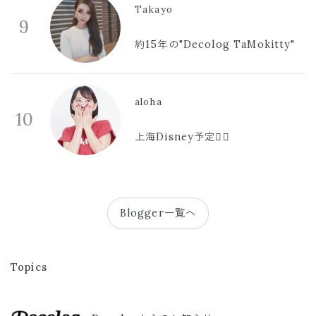
Takayo
9
約15年の"Decolog TaMokitty"
aloha
10
上海Disney予定🫪🩷
Blogger一覧へ
Topics