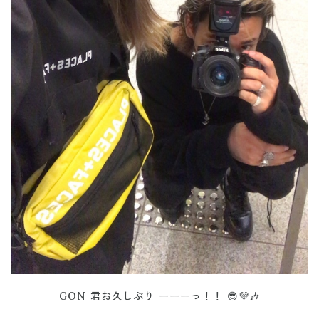
GON 君お久しぶり ーーーっ！！ 😎💜🎶