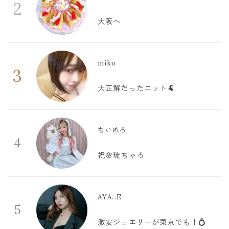
2
大阪へ
miku
3
大正解だったニット🐏
ちいめろ
4
祝🌸琉ちゃろ
AYA..E
5
激安ジュエリーが東京でも！💍