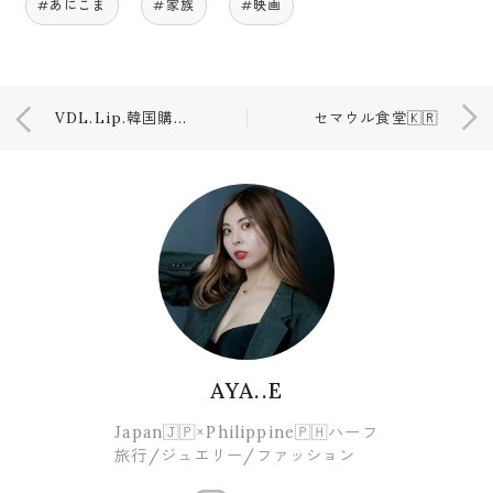
#あにこま
#家族
#映画
VDL.Lip.韓国購入品
セマウル食堂🇰🇷
AYA..E
Japan🇯🇵×Philippine🇵🇭ハーフ
旅行/ジュエリー/ファッション