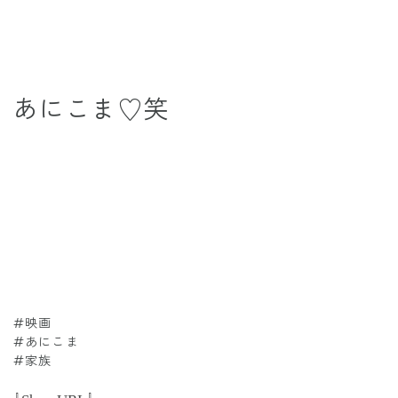
あにこま♡笑
#映画
#あにこま
#家族