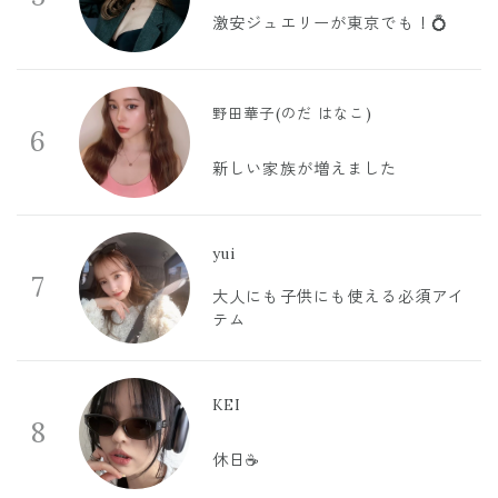
激安ジュエリーが東京でも！💍
野田華子(のだ はなこ)
6
新しい家族が増えました
yui
7
大人にも子供にも使える必須アイ
テム
KEI
8
休日☕️