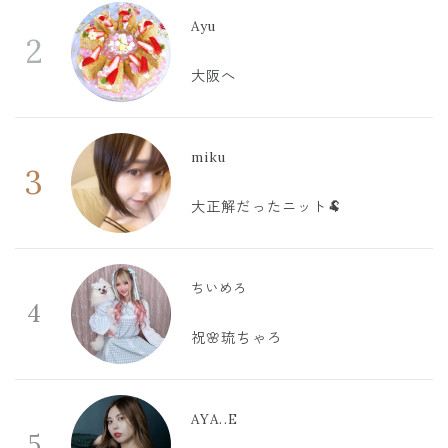
Ayu
2
大阪へ
miku
3
大正解だったニット🐏
ちいめろ
4
祝🌸琉ちゃろ
AYA..E
5