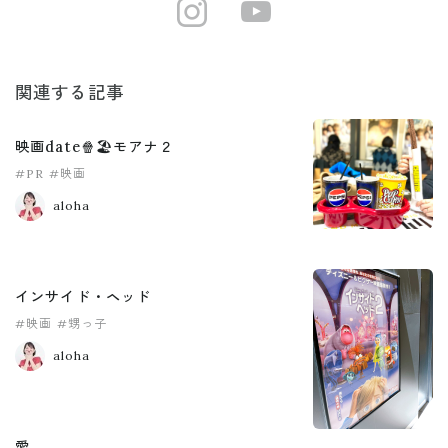
https://www.i
https://ww
関連する記事
映画date🍿🏖️モアナ２
#PR
#映画
aloha
インサイド・ヘッド
#映画
#甥っ子
aloha
愛