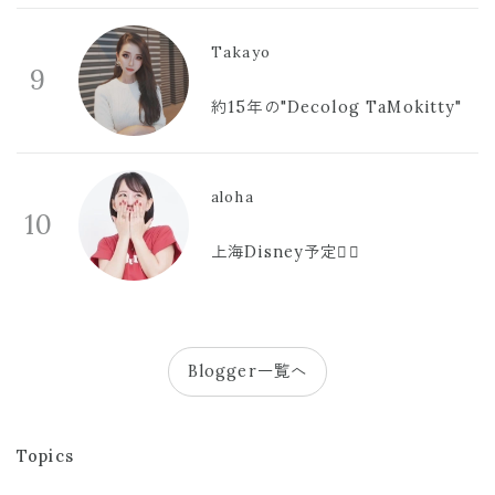
Takayo
9
約15年の"Decolog TaMokitty"
aloha
10
上海Disney予定🫪🩷
Blogger一覧へ
Topics