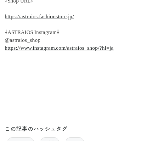
⇩Shop URL⇩
https://astraios.fashionstore.jp/
⇩ASTRAIOS Instagram⇩
@astraios_shop
https://www.instagram.com/astraios_shop/?hl=ja
この記事のハッシュタグ