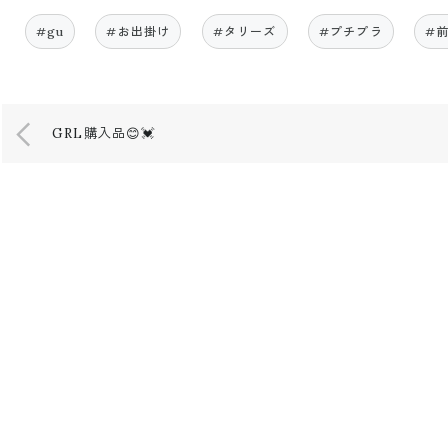
#gu
#お出掛け
#タリーズ
#プチプラ
#
GRL購入品😊💓