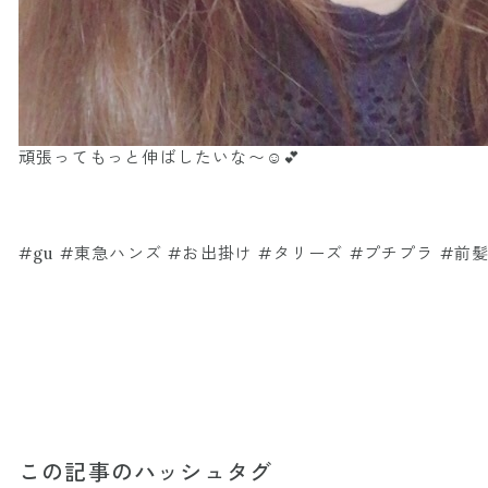
頑張ってもっと伸ばしたいな〜☺️💕
#gu #東急ハンズ #お出掛け #タリーズ #プチプラ #前
この記事のハッシュタグ