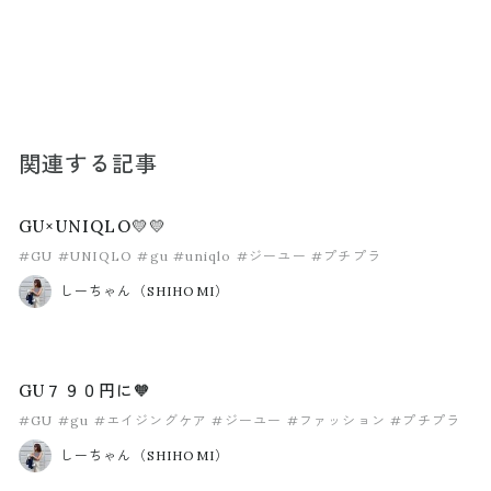
関連する記事
GU×UNIQLO💛💛
#GU
#UNIQLO
#gu
#uniqlo
#ジーユー
#プチプラ
しーちゃん（SHIHOMI）
GU７９０円に🧡
#GU
#gu
#エイジングケア
#ジーユー
#ファッション
#プチプラ
しーちゃん（SHIHOMI）