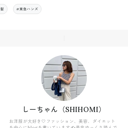
前髪
#東急ハンズ
しーちゃん（SHIHOMI）
お洋服が大好き🤍ファッション、美容、ダイエット
を中心にblogを書いています✍️是非ゆっくり読んで