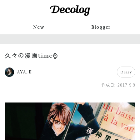
New
Blogger
久々の漫画time⌚️
AYA..E
Diary
作成日:
2017.9.9