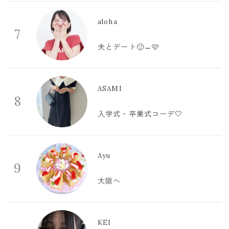
aloha
7
夫とデート🙂‍↔️🩷
ASAMI
8
入学式・卒業式コーデ🤍
Ayu
9
大阪へ
KEI