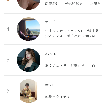
SHEINコーデ✨20%クーポン配布
ナッパ
4
富士マリオットホテル山中湖｜朝
食とカフェで感じた癒し時間🍃
AYA..E
5
激安ジュエリーが東京でも！💍
miki
6
恋愛バライティー