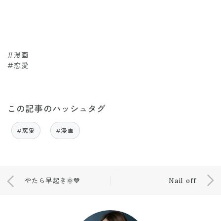
#漫画
#恋愛
この記事のハッシュタグ
#恋愛
#漫画
やたら早起き🌞💙
Nail off