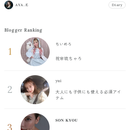
AYA..E
Diary
Blogger Ranking
ちいめろ
1
祝🌸琉ちゃろ
yui
2
大人にも子供にも使える必須アイ
テム
𝐒𝐎𝐍 𝐊𝐘𝐎𝐔
3