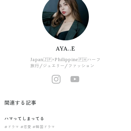
AYA..E
Japan🇯🇵×Philippine🇵🇭ハーフ
旅行/ジュエリー/ファッション
https://www.i
https://ww
関連する記事
ハマってしまってる
#ドラマ
#恋愛
#韓国ドラマ